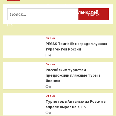
о
Бесплатные фотобанки с фотографиями
Mia
Boyka
Найти:
туристических достопримечательностей
заявила,
России
что
вся
0
планета
должна
Отдых
учить
PEGAS Touristik наградил лучших
русский
турагентов России
язык
0
Отдых
Российским туристам
предложили пляжные туры в
Японию
0
Отдых
Турпоток в Анталью из России в
апреле вырос на 7,8%
0