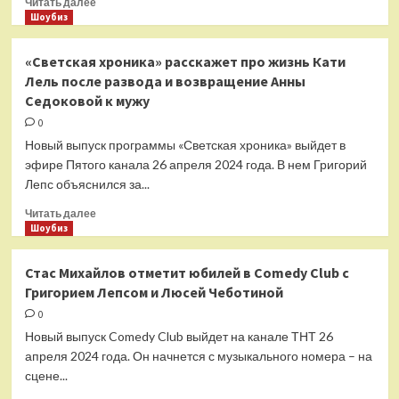
Читать далее
больше
Шоубиз
о
Андрей
«Светская хроника» расскажет про жизнь Кати
Губин
Лель после развода и возвращение Анны
не
Седоковой к мужу
хочет
заводить
0
детей
Новый выпуск программы «Светская хроника» выйдет в
эфире Пятого канала 26 апреля 2024 года. В нем Григорий
Лепс объяснился за...
Прочитать
Читать далее
больше
Шоубиз
о
«Светская
Стас Михайлов отметит юбилей в Comedy Club с
хроника»
Григорием Лепсом и Люсей Чеботиной
расскажет
про
0
жизнь
Новый выпуск Comedy Club выйдет на канале ТНТ 26
Кати
апреля 2024 года. Он начнется с музыкального номера – на
Лель
сцене...
после
развода