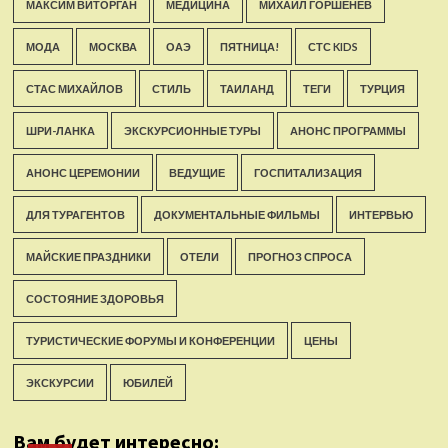
МАКСИМ ВИТОРГАН
МЕДИЦИНА
МИХАИЛ ГОРШЕНЁВ
МОДА
МОСКВА
ОАЭ
ПЯТНИЦА!
СТС KIDS
СТАС МИХАЙЛОВ
СТИЛЬ
ТАИЛАНД
ТЕГИ
ТУРЦИЯ
ШРИ-ЛАНКА
ЭКСКУРСИОННЫЕ ТУРЫ
АНОНС ПРОГРАММЫ
АНОНС ЦЕРЕМОНИИ
ВЕДУЩИЕ
ГОСПИТАЛИЗАЦИЯ
ДЛЯ ТУРАГЕНТОВ
ДОКУМЕНТАЛЬНЫЕ ФИЛЬМЫ
ИНТЕРВЬЮ
МАЙСКИЕ ПРАЗДНИКИ
ОТЕЛИ
ПРОГНОЗ СПРОСА
СОСТОЯНИЕ ЗДОРОВЬЯ
ТУРИСТИЧЕСКИЕ ФОРУМЫ И КОНФЕРЕНЦИИ
ЦЕНЫ
ЭКСКУРСИИ
ЮБИЛЕЙ
Вам будет интересно: