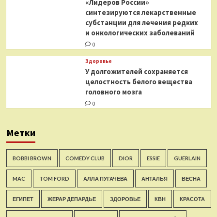
«Лидеров России»
синтезируются лекарственные
субстанции для лечения редких
и онкологических заболеваний
0
Здоровье
У долгожителей сохраняется
целостность белого вещества
головного мозга
0
Метки
BOBBI BROWN
COMEDY CLUB
DIOR
ESSIE
GUERLAIN
MAC
TOM FORD
АЛЛА ПУГАЧЕВА
АНТАЛЬЯ
ВЕСНА
ЕГИПЕТ
ЖЕРАР ДЕПАРДЬЕ
ЗДОРОВЬЕ
КВН
КРАСОТА