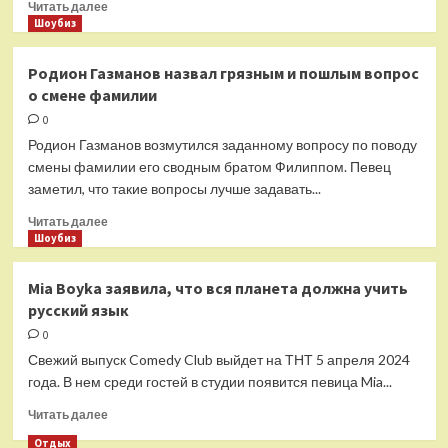
Прочитать
Читать далее
и
больше
Шоубиз
возвращение
о
Анны
Стас
Родион Газманов назвал грязным и пошлым вопрос
Седоковой
Михайлов
о смене фамилии
к
отметит
мужу
юбилей
0
в
Родион Газманов возмутился заданному вопросу по поводу
Comedy
смены фамилии его сводным братом Филиппом. Певец
Club
заметил, что такие вопросы лучше задавать...
с
Григорием
Прочитать
Читать далее
Лепсом
больше
Шоубиз
и
о
Люсей
Родион
Mia Boyka заявила, что вся планета должна учить
Чеботиной
Газманов
русский язык
назвал
грязным
0
и
Свежий выпуск Comedy Club выйдет на ТНТ 5 апреля 2024
пошлым
года. В нем среди гостей в студии появится певица Mia...
вопрос
о
Прочитать
Читать далее
смене
больше
Отдых
фамилии