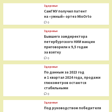
Здоровье
СамГМУ получил патент
на «умный» ортез MioOrto
0
Здоровье
Бывшего замдиректора
петербургского НИИ вакцин
приговорили к 9,5 годам
за взятку
0
Здоровье
По данным за 2023 год
и 1 квартал 2024 года, продажи
глюкометров остаются
стабильными
0
Здоровье
Под руководством победителя