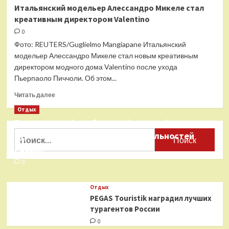
Стилист
Итальянский модельер Алессандро Микеле стал
рассказала
креативным директором Valentino
о
трендах платьев
0
этой
Фото: REUTERS/Guglielmo Mangiapane Итальянский
весной
модельер Алессандро Микеле стал новым креативным
директором модного дома Valentino после ухода
Пьерпаоло Пиччоли. Об этом...
Прочитать
Читать далее
больше
Отдых
о
Бесплатные фотобанки с фотографиями
Итальянский
модельер
Найти:
туристических достопримечательностей
Алессандро
России
Микеле
стал
0
креативным
директором
Отдых
Valentino
PEGAS Touristik наградил лучших
турагентов России
0