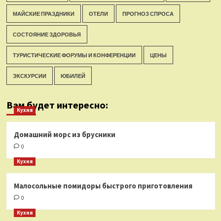
МАЙСКИЕ ПРАЗДНИКИ
ОТЕЛИ
ПРОГНОЗ СПРОСА
СОСТОЯНИЕ ЗДОРОВЬЯ
ТУРИСТИЧЕСКИЕ ФОРУМЫ И КОНФЕРЕНЦИИ
ЦЕНЫ
ЭКСКУРСИИ
ЮБИЛЕЙ
Вам будет интересно:
Кухня
Домашний морс из брусники
0
Кухня
Малосольные помидоры быстрого приготовления
0
Кухня