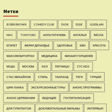
Метки
BOBBI BROWN
COMEDY CLUB
DIOR
ESSIE
GUERLAIN
MAC
TOM FORD
АЛЛА ПУГАЧЕВА
АНТАЛЬЯ
ВЕСНА
ЕГИПЕТ
ЖЕРАР ДЕПАРДЬЕ
ЗДОРОВЬЕ
КВН
КРАСОТА
МАКСИМ ВИТОРГАН
МЕДИЦИНА
МИХАИЛ ГОРШЕНЁВ
МОДА
МОСКВА
ОАЭ
ПЯТНИЦА!
СТС KIDS
СТАС МИХАЙЛОВ
СТИЛЬ
ТАИЛАНД
ТЕГИ
ТУРЦИЯ
ШРИ-ЛАНКА
ЭКСКУРСИОННЫЕ ТУРЫ
АНОНС ПРОГРАММЫ
АНОНС ЦЕРЕМОНИИ
ВЕДУЩИЕ
ГОСПИТАЛИЗАЦИЯ
ДЛЯ ТУРАГЕНТОВ
ДОКУМЕНТАЛЬНЫЕ ФИЛЬМЫ
ИНТЕРВЬЮ