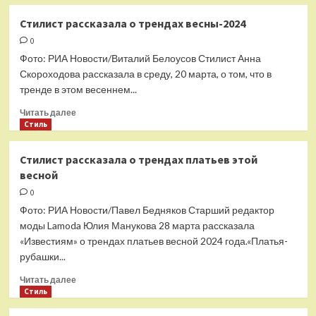
о
Канье
Стилист рассказала о трендах весны-2024
Уэст
0
совместно
с
Фото: РИА Новости/Виталий Белоусов Стилист Анна
Гошей
Скороходова рассказала в среду, 20 марта, о том, что в
Рубчинским
тренде в этом весеннем...
выпустили
коллекцию
Прочитать
Читать далее
«Черные
больше
Стиль
псы»
о
Стилист
Стилист рассказала о трендах платьев этой
рассказала
весной
о
трендах
0
весны-2024
Фото: РИА Новости/Павел Бедняков Старший редактор
моды Lamoda Юлия Манукова 28 марта рассказала
«Известиям» о трендах платьев весной 2024 года.«Платья-
рубашки...
Прочитать
Читать далее
больше
Стиль
о