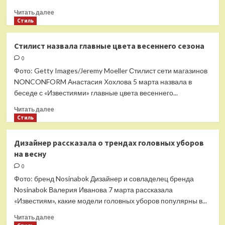
Прочитать
Читать далее
больше
Стиль
о
Стилист
Стилист назвала главные цвета весеннего сезона
рассказала
0
о
трендах
Фото: Getty Images/Jeremy Moeller Стилист сети магазинов
обуви
NONCONFORM Анастасия Хохлова 5 марта назвала в
на
беседе с «Известиями» главные цвета весеннего...
весну
Прочитать
Читать далее
больше
Стиль
о
Стилист
Дизайнер рассказала о трендах головных уборов
назвала
на весну
главные
цвета
0
весеннего
Фото: бренд Nosinabok Дизайнер и совладелец бренда
сезона
Nosinabok Валерия Иванова 7 марта рассказала
«Известиям», какие модели головных уборов популярны в...
Прочитать
Читать далее