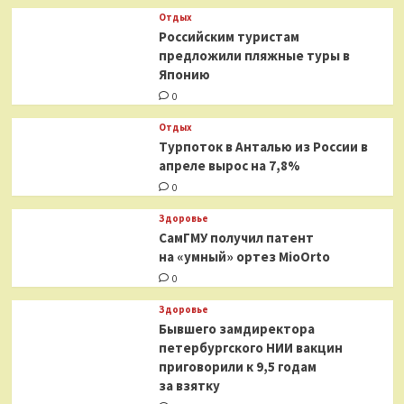
Отдых
Российским туристам
предложили пляжные туры в
Японию
0
Отдых
Турпоток в Анталью из России в
апреле вырос на 7,8%
0
Здоровье
СамГМУ получил патент
на «умный» ортез MioOrto
0
Здоровье
Бывшего замдиректора
петербургского НИИ вакцин
приговорили к 9,5 годам
за взятку