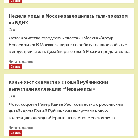
больше
Стиль
о
Дизайнер
Неделя моды в Москве завершилась гала-показом
рассказала
на ВДНХ
о
трендах
0
головных
Фото: агентство городских новостей «Москва»/Артур
уборов
Новосильцев В Москве завершило работу главное событие
на
в индустрии стиля. Дизайнеры со всей России представили...
весну
Прочитать
Читать далее
больше
Стиль
о
Неделя
Канье Уэст совместно с Гошей Рубчинским
моды
выпустили коллекцию «Черные псы»
в
Москве
0
завершилась
Фото: соцсети Рэпер Канье Уэст совместно с российским
гала-
дизайнером Гошей Рубчинским выпустили новую
показом
коллекцию одежды «Черные псы». Анонс состоялся в...
на
ВДНХ
Прочитать
Читать далее
больше
Стиль