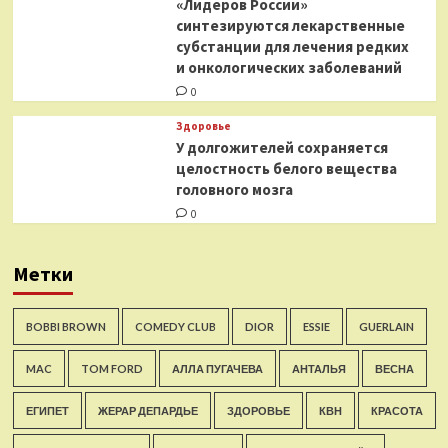
«Лидеров России»
синтезируются лекарственные
субстанции для лечения редких
и онкологических заболеваний
0
Здоровье
У долгожителей сохраняется
целостность белого вещества
головного мозга
0
Метки
BOBBI BROWN
COMEDY CLUB
DIOR
ESSIE
GUERLAIN
MAC
TOM FORD
АЛЛА ПУГАЧЕВА
АНТАЛЬЯ
ВЕСНА
ЕГИПЕТ
ЖЕРАР ДЕПАРДЬЕ
ЗДОРОВЬЕ
КВН
КРАСОТА