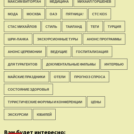
МАКСИМ ВИТОРГАН
МЕДИЦИНА
МИХАИЛ ГОРШЕНЁВ
МОДА
МОСКВА
ОАЭ
ПЯТНИЦА!
СТС KIDS
СТАС МИХАЙЛОВ
СТИЛЬ
ТАИЛАНД
ТЕГИ
ТУРЦИЯ
ШРИ-ЛАНКА
ЭКСКУРСИОННЫЕ ТУРЫ
АНОНС ПРОГРАММЫ
АНОНС ЦЕРЕМОНИИ
ВЕДУЩИЕ
ГОСПИТАЛИЗАЦИЯ
ДЛЯ ТУРАГЕНТОВ
ДОКУМЕНТАЛЬНЫЕ ФИЛЬМЫ
ИНТЕРВЬЮ
МАЙСКИЕ ПРАЗДНИКИ
ОТЕЛИ
ПРОГНОЗ СПРОСА
СОСТОЯНИЕ ЗДОРОВЬЯ
ТУРИСТИЧЕСКИЕ ФОРУМЫ И КОНФЕРЕНЦИИ
ЦЕНЫ
ЭКСКУРСИИ
ЮБИЛЕЙ
Вам будет интересно: