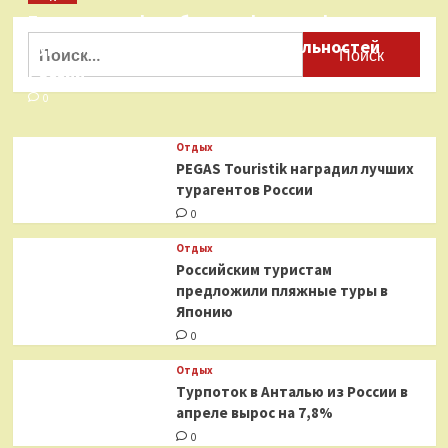
о
Бесплатные фотобанки с фотографиями
Летние
коллекции
Найти:
туристических достопримечательностей
от
России
Tom
Ford
0
Beauty
и
Отдых
Armani
PEGAS Touristik наградил лучших
Beauty
турагентов России
0
Отдых
Российским туристам
предложили пляжные туры в
Японию
0
Отдых
Турпоток в Анталью из России в
апреле вырос на 7,8%
0