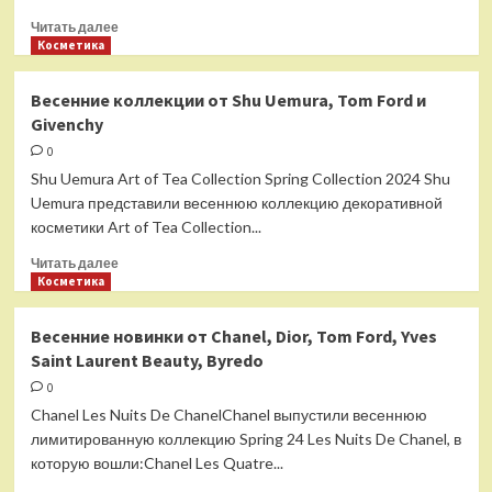
Прочитать
Читать далее
больше
Косметика
о
Парфюмерные
Весенние коллекции от Shu Uemura, Tom Ford и
новинки
Givenchy
от
Tom
0
Ford,
Shu Uemura Art of Tea Collection Spring Collection 2024 Shu
YSL
Uemura представили весеннюю коллекцию декоративной
и
косметики Art of Tea Collection...
Giorgio
Armani
Прочитать
Читать далее
больше
Косметика
о
Весенние
Весенние новинки от Chanel, Dior, Tom Ford, Yves
коллекции
Saint Laurent Beauty, Byredo
от
Shu
0
Uemura,
Chanel Les Nuits De ChanelChanel выпустили весеннюю
Tom
лимитированную коллекцию Spring 24 Les Nuits De Chanel, в
Ford
которую вошли:Chanel Les Quatre...
и
Givenchy