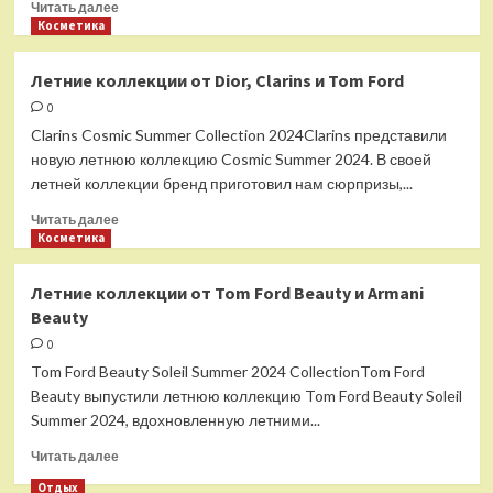
Прочитать
Читать далее
больше
Косметика
о
Весенние
Летние коллекции от Dior, Clarins и Tom Ford
новинки
0
от
Chanel,
Clarins Cosmic Summer Collection 2024Clarins представили
Dior,
новую летнюю коллекцию Cosmic Summer 2024. В своей
Tom
летней коллекции бренд приготовил нам сюрпризы,...
Ford,
Yves
Прочитать
Читать далее
Saint
больше
Косметика
Laurent
о
Beauty,
Летние
Летние коллекции от Tom Ford Beauty и Armani
Byredo
коллекции
Beauty
от
Dior,
0
Clarins
Tom Ford Beauty Soleil Summer 2024 CollectionTom Ford
и
Beauty выпустили летнюю коллекцию Tom Ford Beauty Soleil
Tom
Summer 2024, вдохновленную летними...
Ford
Прочитать
Читать далее
больше
Отдых