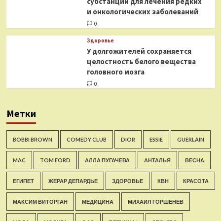
субстанции для лечения редких
и онкологических заболеваний
0
Здоровье
У долгожителей сохраняется
целостность белого вещества
головного мозга
0
Метки
BOBBI BROWN
COMEDY CLUB
DIOR
ESSIE
GUERLAIN
MAC
TOM FORD
АЛЛА ПУГАЧЕВА
АНТАЛЬЯ
ВЕСНА
ЕГИПЕТ
ЖЕРАР ДЕПАРДЬЕ
ЗДОРОВЬЕ
КВН
КРАСОТА
МАКСИМ ВИТОРГАН
МЕДИЦИНА
МИХАИЛ ГОРШЕНЁВ