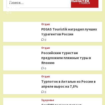
туристических достопримечательностей
от
России
Byredo
и
0
МАС
Cosmetics
Отдых
PEGAS Touristik наградил лучших
турагентов России
0
Отдых
Российским туристам
предложили пляжные туры в
Японию
0
Отдых
Турпоток в Анталью из России в
апреле вырос на 7,8%
0
Здоровье