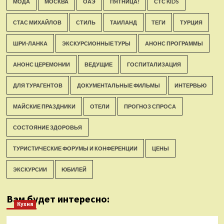
МОДА
МОСКВА
ОАЭ
ПЯТНИЦА!
СТС KIDS
СТАС МИХАЙЛОВ
СТИЛЬ
ТАИЛАНД
ТЕГИ
ТУРЦИЯ
ШРИ-ЛАНКА
ЭКСКУРСИОННЫЕ ТУРЫ
АНОНС ПРОГРАММЫ
АНОНС ЦЕРЕМОНИИ
ВЕДУЩИЕ
ГОСПИТАЛИЗАЦИЯ
ДЛЯ ТУРАГЕНТОВ
ДОКУМЕНТАЛЬНЫЕ ФИЛЬМЫ
ИНТЕРВЬЮ
МАЙСКИЕ ПРАЗДНИКИ
ОТЕЛИ
ПРОГНОЗ СПРОСА
СОСТОЯНИЕ ЗДОРОВЬЯ
ТУРИСТИЧЕСКИЕ ФОРУМЫ И КОНФЕРЕНЦИИ
ЦЕНЫ
ЭКСКУРСИИ
ЮБИЛЕЙ
Вам будет интересно:
Кухня