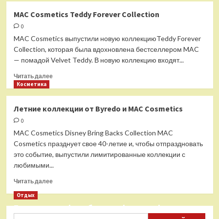
Новинки
MAC Cosmetics Teddy Forever Collection
от
0
Dolce
and
MAC Cosmetics выпустили новую коллекциюTeddy Forever
Gabbana,
Collection, которая была вдохновлена ​​бестселлером MAC
Nabla
— помадой Velvet Teddy. В новую коллекцию входят...
и
Mac
Прочитать
Читать далее
больше
Косметика
о
MAC
Летние коллекции от Byredo и МАС Cosmetics
Cosmetics
0
Teddy
Forever
MAC Cosmetics Disney Bring Backs Collection MAC
Collection
Cosmetics празднует свое 40-летие и, чтобы отпраздновать
это событие, выпустили лимитированные коллекции с
любимыми...
Прочитать
Читать далее
больше
Отдых
о
Бесплатные фотобанки с фотографиями
Летние
коллекции
Найти: