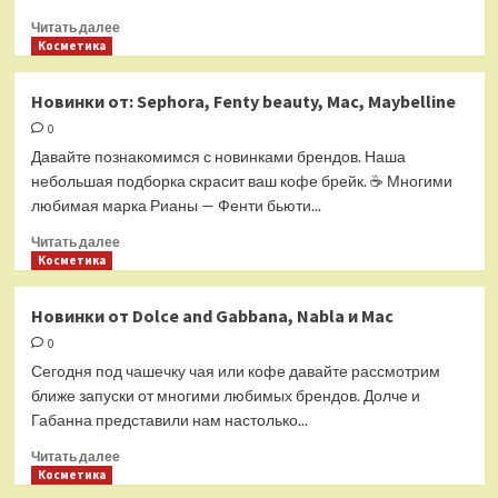
Прочитать
Читать далее
больше
Косметика
о
MAC
Новинки от: Sephora, Fenty beauty, Mac, Maybelline
Cosmetics
0
Valentines
Day
Давайте познакомимся с новинками брендов. Наша
Collection
небольшая подборка скрасит ваш кофе брейк. ☕️ Многими
2024
любимая марка Рианы — Фенти бьюти...
Прочитать
Читать далее
больше
Косметика
о
Новинки
Новинки от Dolce and Gabbana, Nabla и Mac
от:
0
Sephora,
Fenty
Сегодня под чашечку чая или кофе давайте рассмотрим
beauty,
ближе запуски от многими любимых брендов. Долче и
Mac,
Габанна представили нам настолько...
Maybelline
Прочитать
Читать далее
больше
Косметика
о