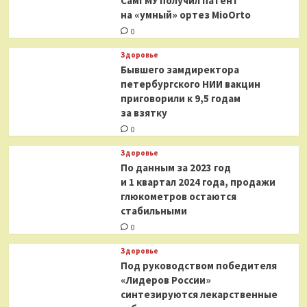
СамГМУ получил патент
на «умный» ортез MioOrto
0
Здоровье
Бывшего замдиректора
петербургского НИИ вакцин
приговорили к 9,5 годам
за взятку
0
Здоровье
По данным за 2023 год
и 1 квартал 2024 года, продажи
глюкометров остаются
стабильными
0
Здоровье
Под руководством победителя
«Лидеров России»
синтезируются лекарственные