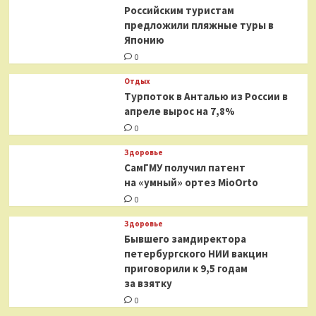
Российским туристам
предложили пляжные туры в
Японию
0
Отдых
Турпоток в Анталью из России в
апреле вырос на 7,8%
0
Здоровье
СамГМУ получил патент
на «умный» ортез MioOrto
0
Здоровье
Бывшего замдиректора
петербургского НИИ вакцин
приговорили к 9,5 годам
за взятку
0