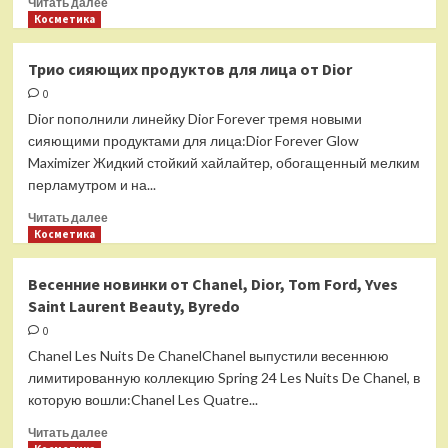
Читать далее
больше
Косметика
о
Dior
Трио сияющих продуктов для лица от Dior
Makeup
0
Collection
Spring
Dior пополнили линейку Dior Forever тремя новыми
2024
сияющими продуктами для лица:Dior Forever Glow
Maximizer Жидкий стойкий хайлайтер, обогащенный мелким
перламутром и на...
Прочитать
Читать далее
больше
Косметика
о
Трио
Весенние новинки от Chanel, Dior, Tom Ford, Yves
сияющих
Saint Laurent Beauty, Byredo
продуктов
для
0
лица
Chanel Les Nuits De ChanelChanel выпустили весеннюю
от
лимитированную коллекцию Spring 24 Les Nuits De Chanel, в
Dior
которую вошли:Chanel Les Quatre...
Прочитать
Читать далее