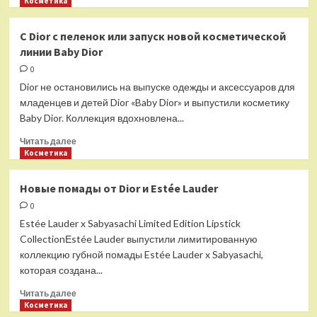
больше
Косметика
о
Весенние
С Dior с пеленок или запуск новой косметической
новинки
линии Baby Dior
от
Chanel,
0
Dior,
Dior не остановились на выпуске одежды и аксессуаров для
Tom
младенцев и детей Dior «Baby Dior» и выпустили косметику
Ford,
Baby Dior. Коллекция вдохновлена...
Yves
Saint
Прочитать
Читать далее
Laurent
больше
Косметика
Beauty,
о
Byredo
С
Новые помады от Dior и Estée Lauder
Dior
0
с
пеленок
Estée Lauder x Sabyasachi Limited Edition Lipstick
или
CollectionЕstée Lauder выпустили лимитированную
запуск
коллекцию губной помады Estée Lauder x Sabyasachi,
новой
которая создана...
косметической
линии
Прочитать
Читать далее
Baby
больше
Косметика
Dior