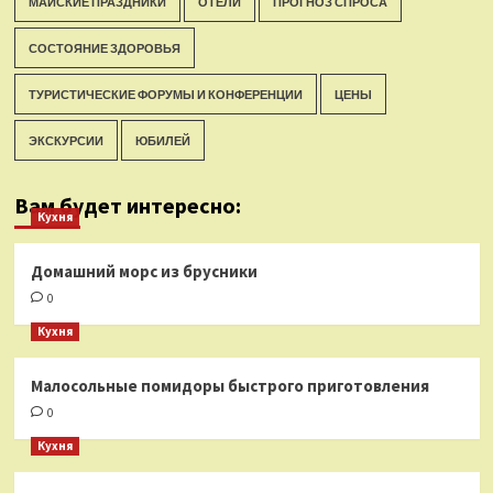
МАЙСКИЕ ПРАЗДНИКИ
ОТЕЛИ
ПРОГНОЗ СПРОСА
СОСТОЯНИЕ ЗДОРОВЬЯ
ТУРИСТИЧЕСКИЕ ФОРУМЫ И КОНФЕРЕНЦИИ
ЦЕНЫ
ЭКСКУРСИИ
ЮБИЛЕЙ
Вам будет интересно:
Кухня
Домашний морс из брусники
0
Кухня
Малосольные помидоры быстрого приготовления
0
Кухня