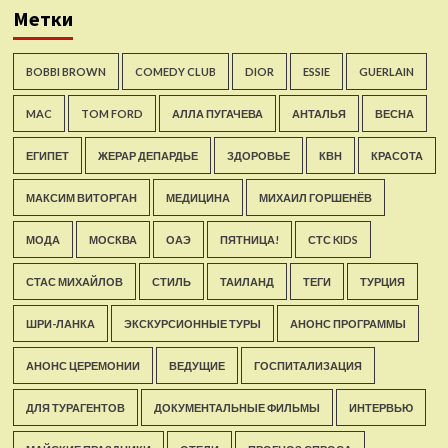
Метки
BOBBI BROWN
COMEDY CLUB
DIOR
ESSIE
GUERLAIN
MAC
TOM FORD
АЛЛА ПУГАЧЕВА
АНТАЛЬЯ
ВЕСНА
ЕГИПЕТ
ЖЕРАР ДЕПАРДЬЕ
ЗДОРОВЬЕ
КВН
КРАСОТА
МАКСИМ ВИТОРГАН
МЕДИЦИНА
МИХАИЛ ГОРШЕНЁВ
МОДА
МОСКВА
ОАЭ
ПЯТНИЦА!
СТС KIDS
СТАС МИХАЙЛОВ
СТИЛЬ
ТАИЛАНД
ТЕГИ
ТУРЦИЯ
ШРИ-ЛАНКА
ЭКСКУРСИОННЫЕ ТУРЫ
АНОНС ПРОГРАММЫ
АНОНС ЦЕРЕМОНИИ
ВЕДУЩИЕ
ГОСПИТАЛИЗАЦИЯ
ДЛЯ ТУРАГЕНТОВ
ДОКУМЕНТАЛЬНЫЕ ФИЛЬМЫ
ИНТЕРВЬЮ