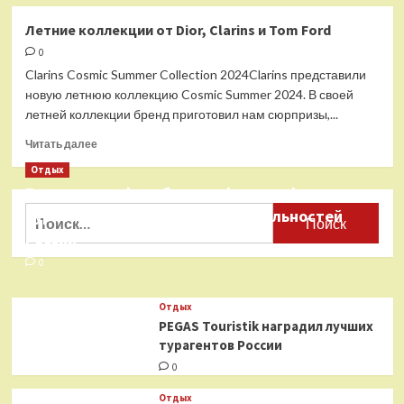
о
Новые
Летние коллекции от Dior, Clarins и Tom Ford
помады
0
от
Dior
Clarins Cosmic Summer Collection 2024Clarins представили
и
новую летнюю коллекцию Cosmic Summer 2024. В своей
Estée
летней коллекции бренд приготовил нам сюрпризы,...
Lauder
Прочитать
Читать далее
больше
Отдых
о
Бесплатные фотобанки с фотографиями
Летние
коллекции
Найти:
туристических достопримечательностей
от
России
Dior,
Clarins
0
и
Tom
Отдых
Ford
PEGAS Touristik наградил лучших
турагентов России
0
Отдых