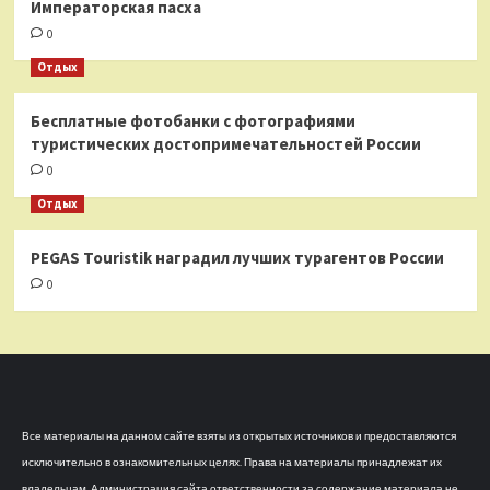
Императорская пасха
0
Отдых
Бесплатные фотобанки с фотографиями
туристических достопримечательностей России
0
Отдых
PEGAS Touristik наградил лучших турагентов России
0
Все материалы на данном сайте взяты из открытых источников и предоставляются
исключительно в ознакомительных целях. Права на материалы принадлежат их
владельцам. Администрация сайта ответственности за содержание материала не