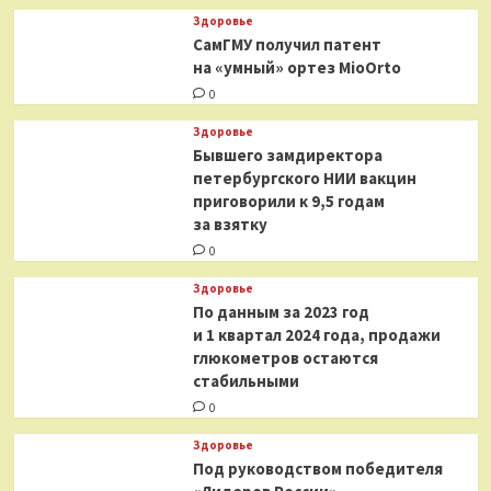
Здоровье
СамГМУ получил патент
на «умный» ортез MioOrto
0
Здоровье
Бывшего замдиректора
петербургского НИИ вакцин
приговорили к 9,5 годам
за взятку
0
Здоровье
По данным за 2023 год
и 1 квартал 2024 года, продажи
глюкометров остаются
стабильными
0
Здоровье
Под руководством победителя