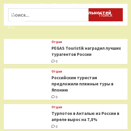
Бесплатные фотобанки с фотографиями
Найти:
туристических достопримечательностей
России
0
Отдых
PEGAS Touristik наградил лучших
турагентов России
0
Отдых
Российским туристам
предложили пляжные туры в
Японию
0
Отдых
Турпоток в Анталью из России в
апреле вырос на 7,8%
0