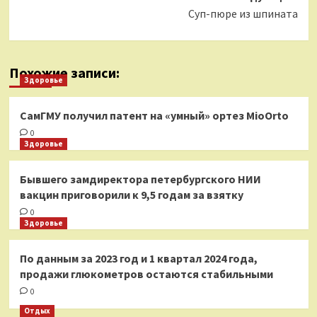
Суп-пюре из шпината
Похожие записи:
Здоровье
СамГМУ получил патент на «умный» ортез MioOrto
0
Здоровье
Бывшего замдиректора петербургского НИИ
вакцин приговорили к 9,5 годам за взятку
0
Здоровье
По данным за 2023 год и 1 квартал 2024 года,
продажи глюкометров остаются стабильными
0
Отдых