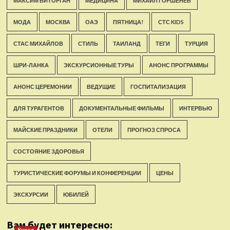
МАКСИМ ВИТОРГАН
МЕДИЦИНА
МИХАИЛ ГОРШЕНЁВ
МОДА
МОСКВА
ОАЭ
ПЯТНИЦА!
СТС KIDS
СТАС МИХАЙЛОВ
СТИЛЬ
ТАИЛАНД
ТЕГИ
ТУРЦИЯ
ШРИ-ЛАНКА
ЭКСКУРСИОННЫЕ ТУРЫ
АНОНС ПРОГРАММЫ
АНОНС ЦЕРЕМОНИИ
ВЕДУЩИЕ
ГОСПИТАЛИЗАЦИЯ
ДЛЯ ТУРАГЕНТОВ
ДОКУМЕНТАЛЬНЫЕ ФИЛЬМЫ
ИНТЕРВЬЮ
МАЙСКИЕ ПРАЗДНИКИ
ОТЕЛИ
ПРОГНОЗ СПРОСА
СОСТОЯНИЕ ЗДОРОВЬЯ
ТУРИСТИЧЕСКИЕ ФОРУМЫ И КОНФЕРЕНЦИИ
ЦЕНЫ
ЭКСКУРСИИ
ЮБИЛЕЙ
Вам будет интересно: