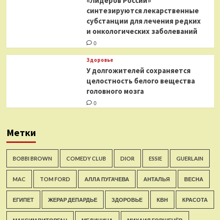
«Лидеров России»
синтезируются лекарственные
субстанции для лечения редких
и онкологических заболеваний
0
Здоровье
У долгожителей сохраняется
целостность белого вещества
головного мозга
0
Метки
BOBBI BROWN
COMEDY CLUB
DIOR
ESSIE
GUERLAIN
MAC
TOM FORD
АЛЛА ПУГАЧЕВА
АНТАЛЬЯ
ВЕСНА
ЕГИПЕТ
ЖЕРАР ДЕПАРДЬЕ
ЗДОРОВЬЕ
КВН
КРАСОТА