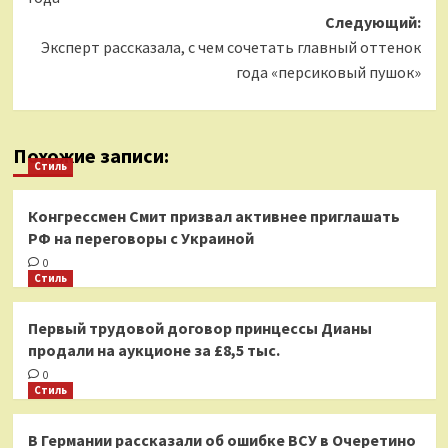
Следующий:
Эксперт рассказала, с чем сочетать главный оттенок
года «персиковый пушок»
Похожие записи:
Стиль
Конгрессмен Смит призвал активнее приглашать
РФ на переговоры с Украиной
0
Стиль
Первый трудовой договор принцессы Дианы
продали на аукционе за £8,5 тыс.
0
Стиль
В Германии рассказали об ошибке ВСУ в Очеретино