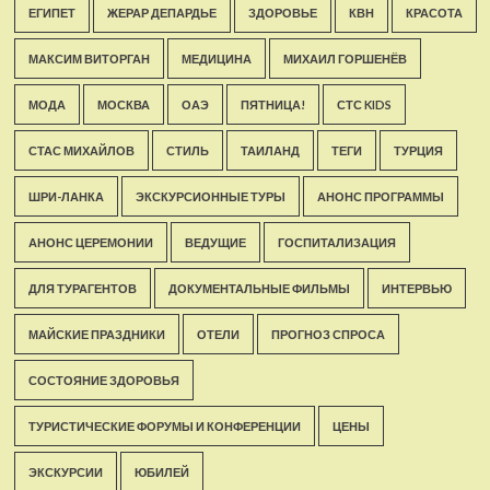
ЕГИПЕТ
ЖЕРАР ДЕПАРДЬЕ
ЗДОРОВЬЕ
КВН
КРАСОТА
МАКСИМ ВИТОРГАН
МЕДИЦИНА
МИХАИЛ ГОРШЕНЁВ
МОДА
МОСКВА
ОАЭ
ПЯТНИЦА!
СТС KIDS
СТАС МИХАЙЛОВ
СТИЛЬ
ТАИЛАНД
ТЕГИ
ТУРЦИЯ
ШРИ-ЛАНКА
ЭКСКУРСИОННЫЕ ТУРЫ
АНОНС ПРОГРАММЫ
АНОНС ЦЕРЕМОНИИ
ВЕДУЩИЕ
ГОСПИТАЛИЗАЦИЯ
ДЛЯ ТУРАГЕНТОВ
ДОКУМЕНТАЛЬНЫЕ ФИЛЬМЫ
ИНТЕРВЬЮ
МАЙСКИЕ ПРАЗДНИКИ
ОТЕЛИ
ПРОГНОЗ СПРОСА
СОСТОЯНИЕ ЗДОРОВЬЯ
ТУРИСТИЧЕСКИЕ ФОРУМЫ И КОНФЕРЕНЦИИ
ЦЕНЫ
ЭКСКУРСИИ
ЮБИЛЕЙ