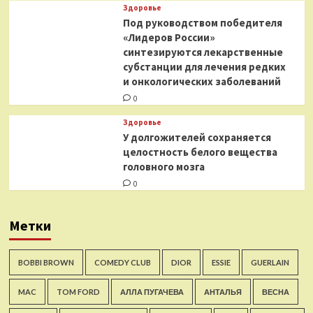
Здоровье
Под руководством победителя
«Лидеров России»
синтезируются лекарственные
субстанции для лечения редких
и онкологических заболеваний
0
Здоровье
У долгожителей сохраняется
целостность белого вещества
головного мозга
0
Метки
BOBBI BROWN
COMEDY CLUB
DIOR
ESSIE
GUERLAIN
MAC
TOM FORD
АЛЛА ПУГАЧЕВА
АНТАЛЬЯ
ВЕСНА