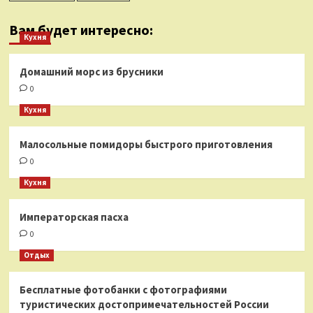
Вам будет интересно:
Кухня
Домашний морс из брусники
0
Кухня
Малосольные помидоры быстрого приготовления
0
Кухня
Императорская пасха
0
Отдых
Бесплатные фотобанки с фотографиями
туристических достопримечательностей России