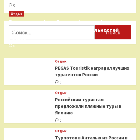
0
Отдых
Бесплатные фотобанки с фотографиями
Найти:
туристических достопримечательностей
России
0
Отдых
PEGAS Touristik наградил лучших
турагентов России
0
Отдых
Российским туристам
предложили пляжные туры в
Японию
0
Отдых
Турпоток в Анталью из России в