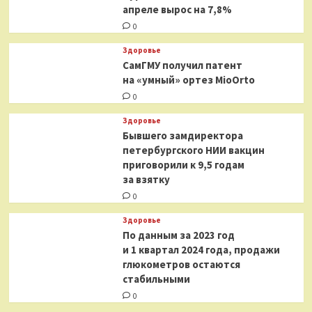
апреле вырос на 7,8%
0
Здоровье
СамГМУ получил патент
на «умный» ортез MioOrto
0
Здоровье
Бывшего замдиректора
петербургского НИИ вакцин
приговорили к 9,5 годам
за взятку
0
Здоровье
По данным за 2023 год
и 1 квартал 2024 года, продажи
глюкометров остаются
стабильными
0