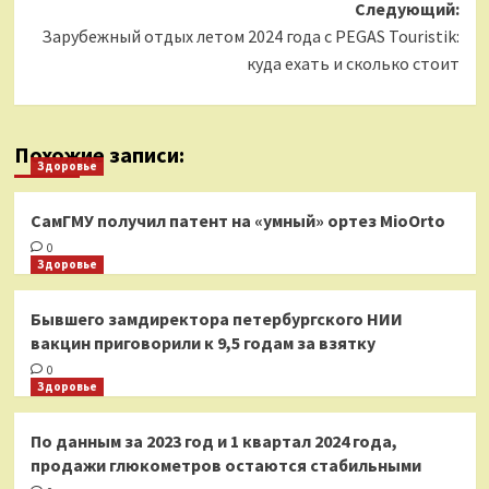
Следующий:
Зарубежный отдых летом 2024 года с PEGAS Touristik:
куда ехать и сколько стоит
Похожие записи:
Здоровье
СамГМУ получил патент на «умный» ортез MioOrto
0
Здоровье
Бывшего замдиректора петербургского НИИ
вакцин приговорили к 9,5 годам за взятку
0
Здоровье
По данным за 2023 год и 1 квартал 2024 года,
продажи глюкометров остаются стабильными