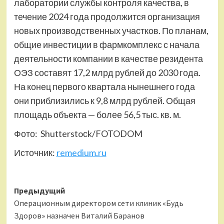
лаборатории службы контроля качества, в
течение 2024 года продолжится организация
новых производственных участков. По планам,
общие инвестиции в фармкомплекс с начала
деятельности компании в качестве резидента
ОЭЗ составят 17,2 млрд рублей до 2030 года.
На конец первого квартала нынешнего года
они приблизились к 9,8 млрд рублей. Общая
площадь объекта — более 56,5 тыс. кв. м.
Фото: Shutterstoсk/FOTODOM
Источник:
remedium.ru
Навигация
Предыдущий
Операционным директором сети клиник «Будь
записи
Здоров» назначен Виталий Баранов