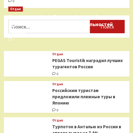
0
Отдых
Бесплатные фотобанки с фотографиями
Найти:
туристических достопримечательностей
России
0
Отдых
PEGAS Touristik наградил лучших
турагентов России
0
Отдых
Российским туристам
предложили пляжные туры в
Японию
0
Отдых
Турпоток в Анталью из России в
апреле вырос на 7,8%