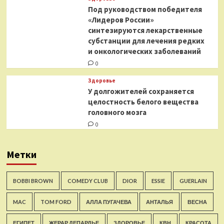
Под руководством победителя
«Лидеров России»
синтезируются лекарственные
субстанции для лечения редких
и онкологических заболеваний
0
Здоровье
У долгожителей сохраняется
целостность белого вещества
головного мозга
0
Метки
BOBBI BROWN
COMEDY CLUB
DIOR
ESSIE
GUERLAIN
MAC
TOM FORD
АЛЛА ПУГАЧЕВА
АНТАЛЬЯ
ВЕСНА
ЕГИПЕТ
ЖЕРАР ДЕПАРДЬЕ
ЗДОРОВЬЕ
КВН
КРАСОТА