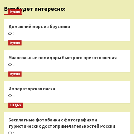
Вам будет интересно:
Кухня
Домашний морс из брусники
0
Кухня
Малосольные помидоры быстрого приготовления
0
Кухня
Императорская пасха
0
Отдых
Бесплатные фотобанки с фотографиями
туристических достопримечательностей России
0