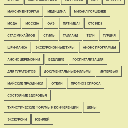
МАКСИМ ВИТОРГАН
МЕДИЦИНА
МИХАИЛ ГОРШЕНЁВ
МОДА
МОСКВА
ОАЭ
ПЯТНИЦА!
СТС KIDS
СТАС МИХАЙЛОВ
СТИЛЬ
ТАИЛАНД
ТЕГИ
ТУРЦИЯ
ШРИ-ЛАНКА
ЭКСКУРСИОННЫЕ ТУРЫ
АНОНС ПРОГРАММЫ
АНОНС ЦЕРЕМОНИИ
ВЕДУЩИЕ
ГОСПИТАЛИЗАЦИЯ
ДЛЯ ТУРАГЕНТОВ
ДОКУМЕНТАЛЬНЫЕ ФИЛЬМЫ
ИНТЕРВЬЮ
МАЙСКИЕ ПРАЗДНИКИ
ОТЕЛИ
ПРОГНОЗ СПРОСА
СОСТОЯНИЕ ЗДОРОВЬЯ
ТУРИСТИЧЕСКИЕ ФОРУМЫ И КОНФЕРЕНЦИИ
ЦЕНЫ
ЭКСКУРСИИ
ЮБИЛЕЙ