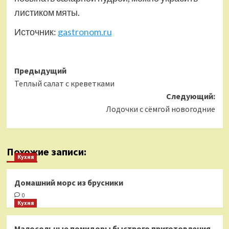
листиком мяты.
Источник:
gastronom.ru
Навигация
Предыдущий
Теплый салат с креветками
записи
Следующий:
Лодочки с сёмгой новогодние
Похожие записи:
Кухня
Домашний морс из брусники
0
Кухня
Малосольные помидоры быстрого приготовления