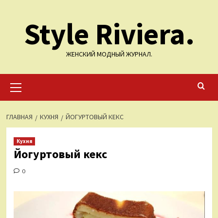
Перейти
Style Riviera.
к
содержимому
ЖЕНСКИЙ МОДНЫЙ ЖУРНАЛ.
Основное
меню
ГЛАВНАЯ
КУХНЯ
ЙОГУРТОВЫЙ КЕКС
Кухня
Йогуртовый кекс
0