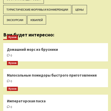
ТУРИСТИЧЕСКИЕ ФОРУМЫ И КОНФЕРЕНЦИИ
ЦЕНЫ
ЭКСКУРСИИ
ЮБИЛЕЙ
Вам будет интересно:
Кухня
Домашний морс из брусники
0
Кухня
Малосольные помидоры быстрого приготовления
0
Кухня
Императорская пасха
0