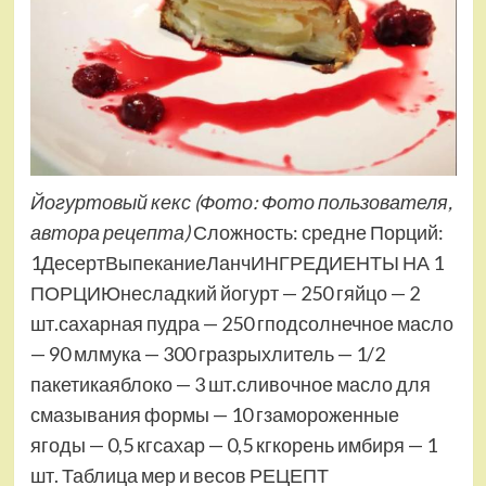
Йогуртовый кекс
(Фото: Фото пользователя,
автора рецепта)
Сложность: средне Порций:
1ДесертВыпеканиеЛанчИНГРЕДИЕНТЫ НА 1
ПОРЦИЮнесладкий йогурт — 250 гяйцо — 2
шт.сахарная пудра — 250 гподсолнечное масло
— 90 млмука — 300 гразрыхлитель — 1/2
пакетикаяблоко — 3 шт.сливочное масло для
смазывания формы — 10 гзамороженные
ягоды — 0,5 кгсахар — 0,5 кгкорень имбиря — 1
шт. Таблица мер и весов РЕЦЕПТ