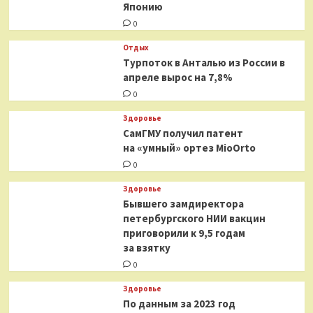
Японию
0
Отдых
Турпоток в Анталью из России в
апреле вырос на 7,8%
0
Здоровье
СамГМУ получил патент
на «умный» ортез MioOrto
0
Здоровье
Бывшего замдиректора
петербургского НИИ вакцин
приговорили к 9,5 годам
за взятку
0
Здоровье
По данным за 2023 год