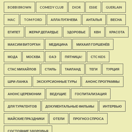
BOBBI BROWN
COMEDY CLUB
DIOR
ESSIE
GUERLAIN
MAC
TOM FORD
АЛЛА ПУГАЧЕВА
АНТАЛЬЯ
ВЕСНА
ЕГИПЕТ
ЖЕРАР ДЕПАРДЬЕ
ЗДОРОВЬЕ
КВН
КРАСОТА
МАКСИМ ВИТОРГАН
МЕДИЦИНА
МИХАИЛ ГОРШЕНЁВ
МОДА
МОСКВА
ОАЭ
ПЯТНИЦА!
СТС KIDS
СТАС МИХАЙЛОВ
СТИЛЬ
ТАИЛАНД
ТЕГИ
ТУРЦИЯ
ШРИ-ЛАНКА
ЭКСКУРСИОННЫЕ ТУРЫ
АНОНС ПРОГРАММЫ
АНОНС ЦЕРЕМОНИИ
ВЕДУЩИЕ
ГОСПИТАЛИЗАЦИЯ
ДЛЯ ТУРАГЕНТОВ
ДОКУМЕНТАЛЬНЫЕ ФИЛЬМЫ
ИНТЕРВЬЮ
МАЙСКИЕ ПРАЗДНИКИ
ОТЕЛИ
ПРОГНОЗ СПРОСА
СОСТОЯНИЕ ЗДОРОВЬЯ