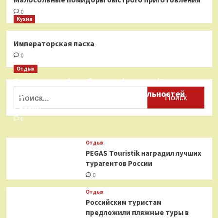
0
Кухня
Императорская пасха
0
Отдых
Бесплатные фотобанки с фотографиями
Найти:
туристических достопримечательностей
России
0
Отдых
PEGAS Touristik наградил лучших
турагентов России
0
Отдых
Российским туристам
предложили пляжные туры в