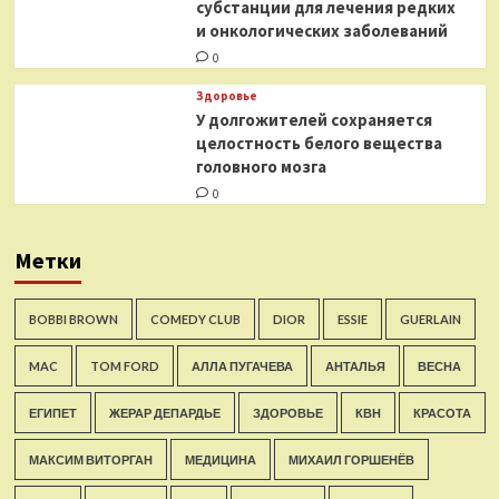
субстанции для лечения редких
и онкологических заболеваний
0
Здоровье
У долгожителей сохраняется
целостность белого вещества
головного мозга
0
Метки
BOBBI BROWN
COMEDY CLUB
DIOR
ESSIE
GUERLAIN
MAC
TOM FORD
АЛЛА ПУГАЧЕВА
АНТАЛЬЯ
ВЕСНА
ЕГИПЕТ
ЖЕРАР ДЕПАРДЬЕ
ЗДОРОВЬЕ
КВН
КРАСОТА
МАКСИМ ВИТОРГАН
МЕДИЦИНА
МИХАИЛ ГОРШЕНЁВ