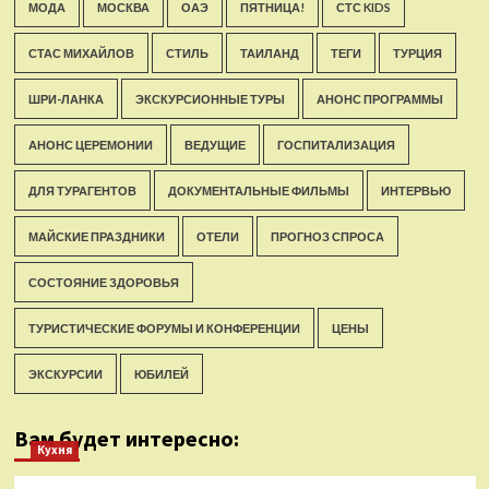
МОДА
МОСКВА
ОАЭ
ПЯТНИЦА!
СТС KIDS
СТАС МИХАЙЛОВ
СТИЛЬ
ТАИЛАНД
ТЕГИ
ТУРЦИЯ
ШРИ-ЛАНКА
ЭКСКУРСИОННЫЕ ТУРЫ
АНОНС ПРОГРАММЫ
АНОНС ЦЕРЕМОНИИ
ВЕДУЩИЕ
ГОСПИТАЛИЗАЦИЯ
ДЛЯ ТУРАГЕНТОВ
ДОКУМЕНТАЛЬНЫЕ ФИЛЬМЫ
ИНТЕРВЬЮ
МАЙСКИЕ ПРАЗДНИКИ
ОТЕЛИ
ПРОГНОЗ СПРОСА
СОСТОЯНИЕ ЗДОРОВЬЯ
ТУРИСТИЧЕСКИЕ ФОРУМЫ И КОНФЕРЕНЦИИ
ЦЕНЫ
ЭКСКУРСИИ
ЮБИЛЕЙ
Вам будет интересно:
Кухня