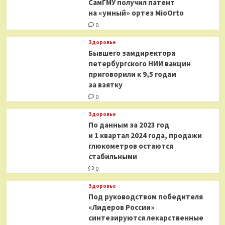
СамГМУ получил патент
на «умный» ортез MioOrto
0
Здоровье
Бывшего замдиректора
петербургского НИИ вакцин
приговорили к 9,5 годам
за взятку
0
Здоровье
По данным за 2023 год
и 1 квартал 2024 года, продажи
глюкометров остаются
стабильными
0
Здоровье
Под руководством победителя
«Лидеров России»
синтезируются лекарственные