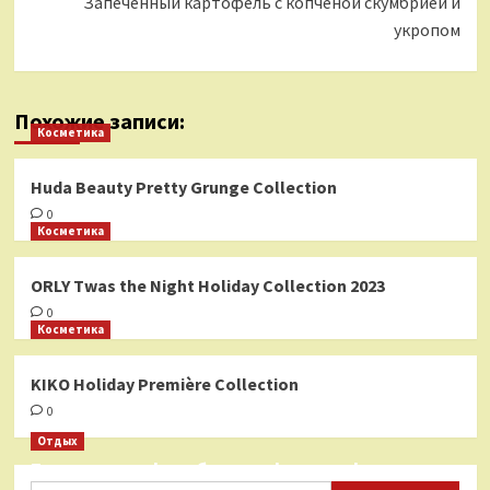
Запеченный картофель с копченой скумбрией и
укропом
Похожие записи:
Косметика
Huda Beauty Pretty Grunge Collection
0
Косметика
ORLY Twas the Night Holiday Collection 2023
0
Косметика
KIKO Holiday Première Collection
0
Отдых
Бесплатные фотобанки с фотографиями