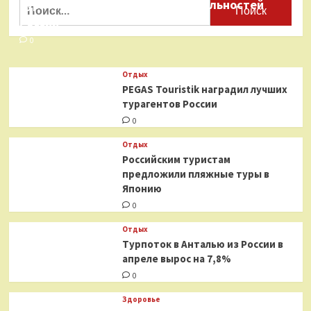
Найти:
туристических достопримечательностей
России
0
Отдых
PEGAS Touristik наградил лучших
турагентов России
0
Отдых
Российским туристам
предложили пляжные туры в
Японию
0
Отдых
Турпоток в Анталью из России в
апреле вырос на 7,8%
0
Здоровье