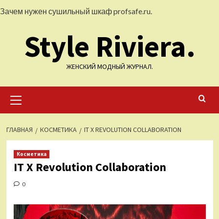
Перейти
Зачем нужен сушильный шкаф
profsafe.ru
.
к
Style Riviera.
содержимому
ЖЕНСКИЙ МОДНЫЙ ЖУРНАЛ.
Основное
меню
ГЛАВНАЯ
КОСМЕТИКА
IT X REVOLUTION СOLLABORATION
Косметика
IT X Revolution Сollaboration
0