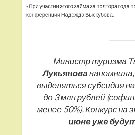
«При участии этого займа за полтора года п
конференции Надежда Выскубова.
Министр туризма Т
Лукьянова
напомнила,
выделяться субсидия н
до 3 млн рублей (софи
менее 50%). Конкурс на
июне уже буду