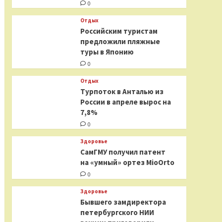
0
Отдых
Российским туристам
предложили пляжные
туры в Японию
0
Отдых
Турпоток в Анталью из
России в апреле вырос на
7,8%
0
Здоровье
СамГМУ получил патент
на «умный» ортез MioOrto
0
Здоровье
Бывшего замдиректора
петербургского НИИ