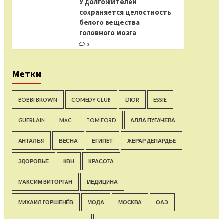
У долгожителей
сохраняется целостность
белого вещества
головного мозга
0
Метки
BOBBI BROWN
COMEDY CLUB
DIOR
ESSIE
GUERLAIN
MAC
TOM FORD
АЛЛА ПУГАЧЕВА
АНТАЛЬЯ
ВЕСНА
ЕГИПЕТ
ЖЕРАР ДЕПАРДЬЕ
ЗДОРОВЬЕ
КВН
КРАСОТА
МАКСИМ ВИТОРГАН
МЕДИЦИНА
МИХАИЛ ГОРШЕНЁВ
МОДА
МОСКВА
ОАЭ