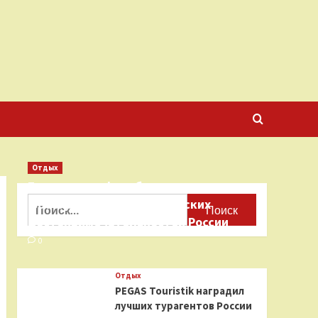
Отдых
Бесплатные фотобанки с
Найти:
фотографиями туристических
достопримечательностей России
0
Отдых
PEGAS Touristik наградил
лучших турагентов России