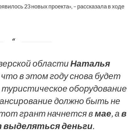
оявилось 23 новых проекта», – рассказала в ходе
верской области
Наталья
 что в этом году снова будет
а туристическое оборудование
нансирование должно быть не
 этот грант начнется в
мае
, а
в
т выделяться деньги
.