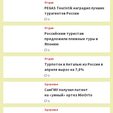
Отдых
PEGAS Touristik наградил лучших
турагентов России
0
Отдых
Российским туристам
предложили пляжные туры в
Японию
0
Отдых
Турпоток в Анталью из России в
апреле вырос на 7,8%
0
Здоровье
СамГМУ получил патент
на «умный» ортез MioOrto
0
Здоровье