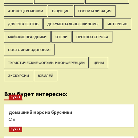
АНОНС ЦЕРЕМОНИИ
ВЕДУЩИЕ
ГОСПИТАЛИЗАЦИЯ
ДЛЯ ТУРАГЕНТОВ
ДОКУМЕНТАЛЬНЫЕ ФИЛЬМЫ
ИНТЕРВЬЮ
МАЙСКИЕ ПРАЗДНИКИ
ОТЕЛИ
ПРОГНОЗ СПРОСА
СОСТОЯНИЕ ЗДОРОВЬЯ
ТУРИСТИЧЕСКИЕ ФОРУМЫ И КОНФЕРЕНЦИИ
ЦЕНЫ
ЭКСКУРСИИ
ЮБИЛЕЙ
Вам будет интересно:
Кухня
Домашний морс из брусники
0
Кухня