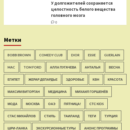
У долгожителей сохраняется
целостность белого вещества
головного мозга
0
Метки
BOBBI BROWN
COMEDY CLUB
DIOR
ESSIE
GUERLAIN
MAC
TOM FORD
АЛЛА ПУГАЧЕВА
АНТАЛЬЯ
ВЕСНА
ЕГИПЕТ
ЖЕРАР ДЕПАРДЬЕ
ЗДОРОВЬЕ
КВН
КРАСОТА
МАКСИМ ВИТОРГАН
МЕДИЦИНА
МИХАИЛ ГОРШЕНЁВ
МОДА
МОСКВА
ОАЭ
ПЯТНИЦА!
СТС KIDS
СТАС МИХАЙЛОВ
СТИЛЬ
ТАИЛАНД
ТЕГИ
ТУРЦИЯ
ШРИ-ЛАНКА
ЭКСКУРСИОННЫЕ ТУРЫ
АНОНС ПРОГРАММЫ