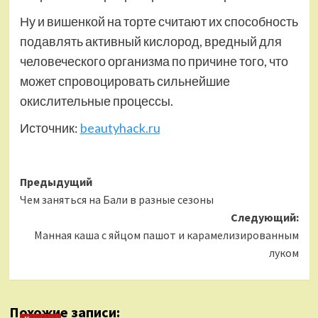
Ну и вишенкой на торте считают их способность
подавлять активный кислород, вредный для
человеческого организма по причине того, что
может спровоцировать сильнейшие
окислительные процессы.
Источник:
beautyhack.ru
Навигация
Предыдущий
Чем заняться на Бали в разные сезоны
записи
Следующий:
Манная каша с яйцом пашот и карамелизированным
луком
Похожие записи: