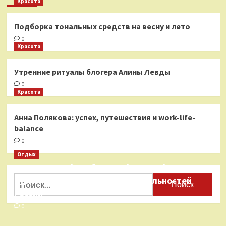
Красота
Подборка тональных средств на весну и лето
0
Красота
Утренние ритуалы блогера Алины Левды
0
Красота
Анна Полякова: успех, путешествия и work-life-
balance
0
Отдых
Бесплатные фотобанки с фотографиями
Найти:
туристических достопримечательностей
России
0