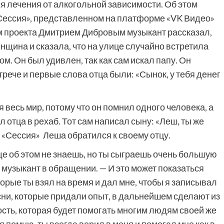
я лечения от алкогольной зависимости. Об этом
«Сессия», представленном на платформе «VK Видео»
им проекта Дмитрием Дибровым музыкант рассказал,
енщина и сказала, что на улице случайно встретила
ом. Он был удивлен, так как сам искал папу. Он
трече и первые слова отца были: «Сынок, у тебя денег
 весь мир, потому что он помнил одного человека, а
 отца в рехаб. Тот сам написал сыну: «Леш, ты же
 «Сессия» Леша обратился к своему отцу.
 еще об этом не знаешь, но ты сыграешь очень большую
 музыкант в обращении. — И это может показаться
орые ты взял на время и дал мне, чтобы я записывал
сни, которые придали опыт, в дальнейшем сделают из
ть, которая будет помогать многим людям своей же
я помню, ты всегда верил в меня и помогал мне как в