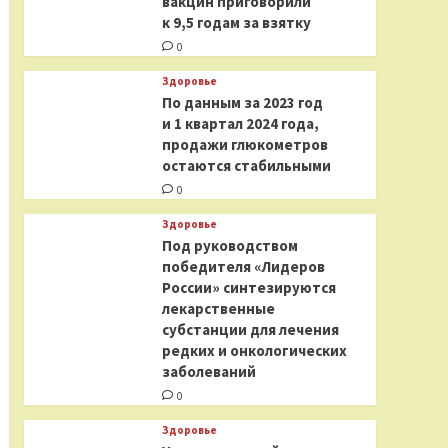
вакцин приговорили
к 9,5 годам за взятку
0
Здоровье
По данным за 2023 год
и 1 квартал 2024 года,
продажи глюкометров
остаются стабильными
0
Здоровье
Под руководством
победителя «Лидеров
России» синтезируются
лекарственные
субстанции для лечения
редких и онкологических
заболеваний
0
Здоровье