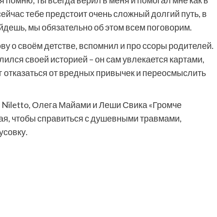
то сейчас тебе предстоит очень сложный долгий путь, в
ыйдешь, мы обязательно об этом всем поговорим.
у о своём детстве, вспомнил и про ссоры родителей.
лился своей историей – он сам увлекается картами,
г отказаться от вредных привычек и переосмыслить
Niletto, Олега Майами и Леши Свика «Громче
орая, чтобы справиться с душевными травмами,
усовку.