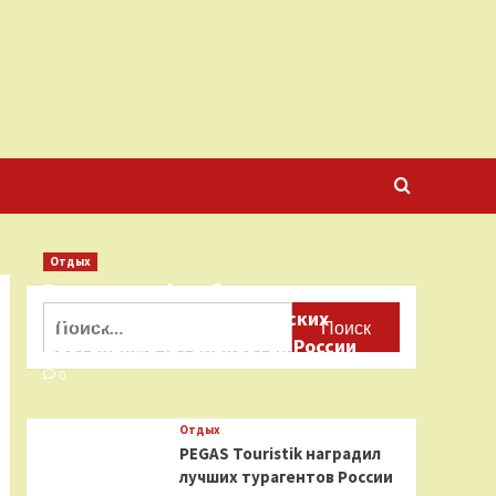
Отдых
Бесплатные фотобанки с
Найти:
фотографиями туристических
достопримечательностей России
0
Отдых
PEGAS Touristik наградил
лучших турагентов России