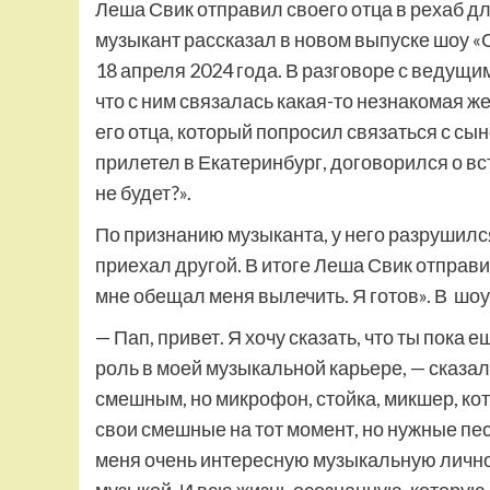
Леша Свик отправил своего отца в рехаб дл
музыкант рассказал в новом выпуске шоу 
18 апреля 2024 года. В разговоре с ведущ
что с ним связалась какая-то незнакомая ж
его отца, который попросил связаться с сын
прилетел в Екатеринбург, договорился о вс
не будет?».
По признанию музыканта, у него разрушился
приехал другой. В итоге Леша Свик отправил
мне обещал меня вылечить. Я готов». В шоу
— Пап, привет. Я хочу сказать, что ты пока
роль в моей музыкальной карьере, — сказал
смешным, но микрофон, стойка, микшер, кот
свои смешные на тот момент, но нужные пе
меня очень интересную музыкальную личнос
музыкой. И всю жизнь осознанную, которую 