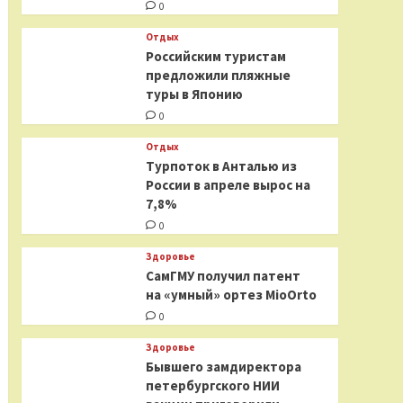
0
Отдых
Российским туристам
предложили пляжные
туры в Японию
0
Отдых
Турпоток в Анталью из
России в апреле вырос на
7,8%
0
Здоровье
СамГМУ получил патент
на «умный» ортез MioOrto
0
Здоровье
Бывшего замдиректора
петербургского НИИ