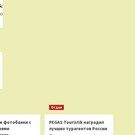
:
со
Отдых
е фотобанки с
PEGAS Touristik наградил
иями
лучших турагентов России
ских