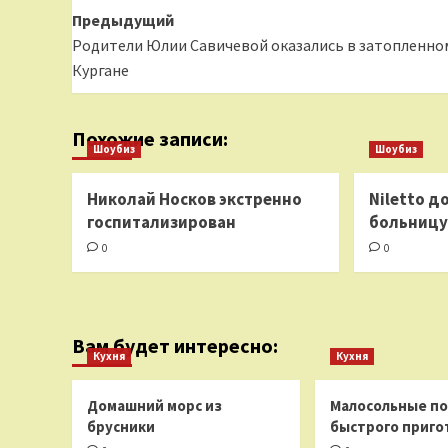
Навигация
Предыдущий
Родители Юлии Савичевой оказались в затопленно
записи
Кургане
Похожие записи:
Шоубиз
Шоубиз
Николай Носков экстренно
Niletto д
госпитализирован
больницу
0
0
Вам будет интересно:
Кухня
Кухня
Домашний морс из
Малосольные п
брусники
быстрого приго