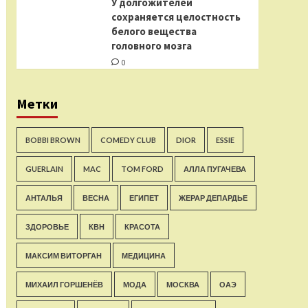
У долгожителей
сохраняется целостность
белого вещества
головного мозга
0
Метки
BOBBI BROWN
COMEDY CLUB
DIOR
ESSIE
GUERLAIN
MAC
TOM FORD
АЛЛА ПУГАЧЕВА
АНТАЛЬЯ
ВЕСНА
ЕГИПЕТ
ЖЕРАР ДЕПАРДЬЕ
ЗДОРОВЬЕ
КВН
КРАСОТА
МАКСИМ ВИТОРГАН
МЕДИЦИНА
МИХАИЛ ГОРШЕНЁВ
МОДА
МОСКВА
ОАЭ