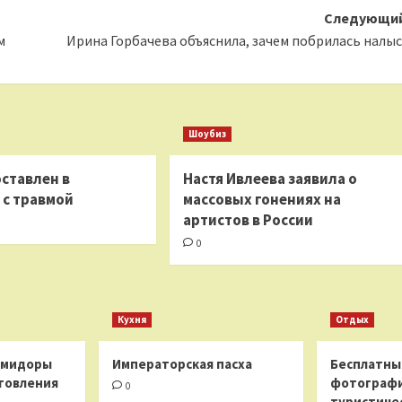
Следующий
м
Ирина Горбачева объяснила, зачем побрилась налы
Шоубиз
оставлен в
Настя Ивлеева заявила о
 с травмой
массовых гонениях на
артистов в России
0
Кухня
Отдых
омидоры
Императорская пасха
Бесплатны
товления
фотограф
0
туристиче