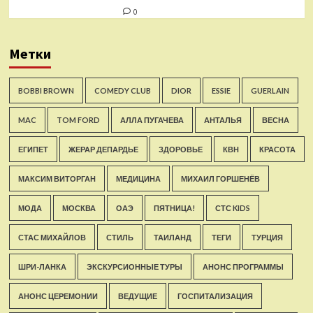
0
Метки
BOBBI BROWN
COMEDY CLUB
DIOR
ESSIE
GUERLAIN
MAC
TOM FORD
АЛЛА ПУГАЧЕВА
АНТАЛЬЯ
ВЕСНА
ЕГИПЕТ
ЖЕРАР ДЕПАРДЬЕ
ЗДОРОВЬЕ
КВН
КРАСОТА
МАКСИМ ВИТОРГАН
МЕДИЦИНА
МИХАИЛ ГОРШЕНЁВ
МОДА
МОСКВА
ОАЭ
ПЯТНИЦА!
СТС KIDS
СТАС МИХАЙЛОВ
СТИЛЬ
ТАИЛАНД
ТЕГИ
ТУРЦИЯ
ШРИ-ЛАНКА
ЭКСКУРСИОННЫЕ ТУРЫ
АНОНС ПРОГРАММЫ
АНОНС ЦЕРЕМОНИИ
ВЕДУЩИЕ
ГОСПИТАЛИЗАЦИЯ