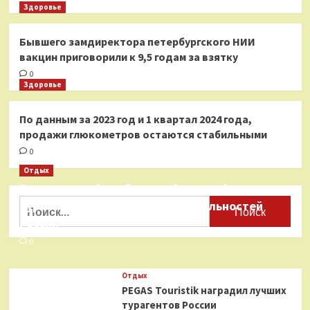
Здоровье
Бывшего замдиректора петербургского НИИ
вакцин приговорили к 9,5 годам за взятку
0
Здоровье
По данным за 2023 год и 1 квартал 2024 года,
продажи глюкометров остаются стабильными
0
Отдых
Бесплатные фотобанки с фотографиями
Найти:
туристических достопримечательностей
России
0
Отдых
PEGAS Touristik наградил лучших
турагентов России