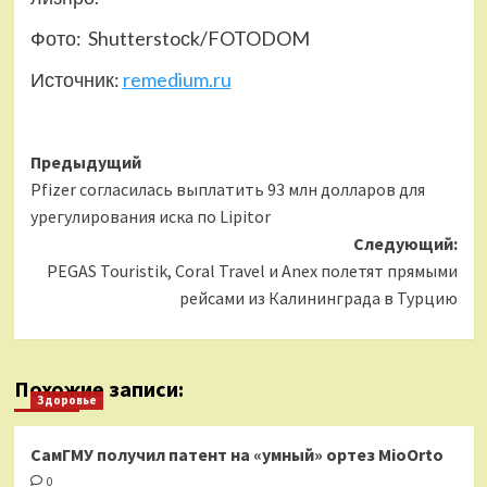
Фото: Shutterstoсk/FOTODOM
Источник:
remedium.ru
Навигация
Предыдущий
Pfizer согласилась выплатить 93 млн долларов для
записи
урегулирования иска по Lipitor
Следующий:
PEGAS Touristik, Coral Travel и Anex полетят прямыми
рейсами из Калининграда в Турцию
Похожие записи:
Здоровье
СамГМУ получил патент на «умный» ортез MioOrto
0