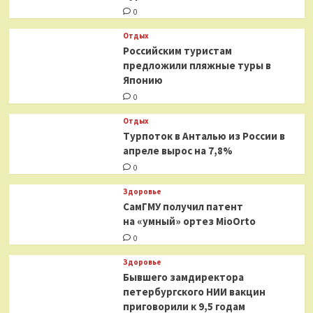
0
Отдых
Российским туристам
предложили пляжные туры в
Японию
0
Отдых
Турпоток в Анталью из России в
апреле вырос на 7,8%
0
Здоровье
СамГМУ получил патент
на «умный» ортез MioOrto
0
Здоровье
Бывшего замдиректора
петербургского НИИ вакцин
приговорили к 9,5 годам