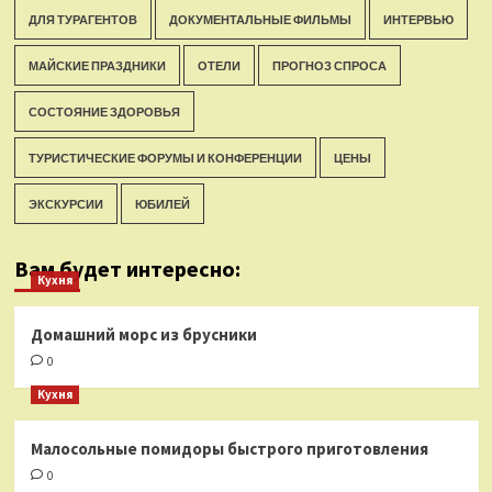
ДЛЯ ТУРАГЕНТОВ
ДОКУМЕНТАЛЬНЫЕ ФИЛЬМЫ
ИНТЕРВЬЮ
МАЙСКИЕ ПРАЗДНИКИ
ОТЕЛИ
ПРОГНОЗ СПРОСА
СОСТОЯНИЕ ЗДОРОВЬЯ
ТУРИСТИЧЕСКИЕ ФОРУМЫ И КОНФЕРЕНЦИИ
ЦЕНЫ
ЭКСКУРСИИ
ЮБИЛЕЙ
Вам будет интересно:
Кухня
Домашний морс из брусники
0
Кухня
Малосольные помидоры быстрого приготовления
0