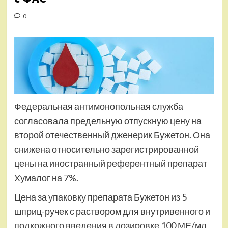
0
Федеральная антимонопольная служба
согласовала предельную отпускную цену на
второй отечественный дженерик Бужетон. Она
снижена относительно зарегистрированной
цены на иностранный референтный препарат
Хумалог на 7%.
Цена за упаковку препарата Бужетон из 5
шприц-ручек с раствором для внутривенного и
подкожного введения в дозировке 100 МЕ/мл