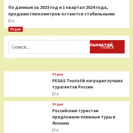
По данным за 2023 год и 1 квартал 2024 года,
продажи глюкометров остаются стабильными
0
Отдых
Бесплатные фотобанки с фотографиями
Найти:
туристических достопримечательностей
России
0
Отдых
PEGAS Touristik наградил лучших
турагентов России
0
Отдых
Российским туристам
предложили пляжные туры в
Японию
0