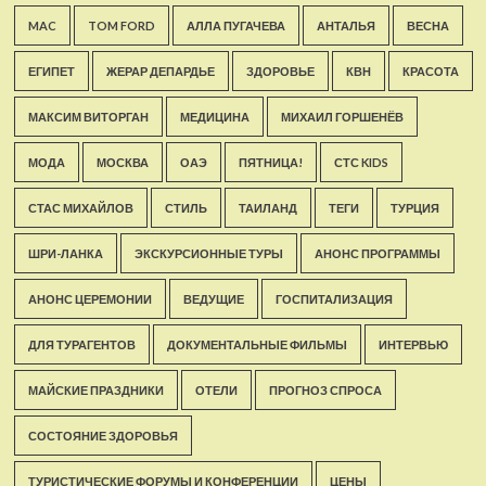
MAC
TOM FORD
АЛЛА ПУГАЧЕВА
АНТАЛЬЯ
ВЕСНА
ЕГИПЕТ
ЖЕРАР ДЕПАРДЬЕ
ЗДОРОВЬЕ
КВН
КРАСОТА
МАКСИМ ВИТОРГАН
МЕДИЦИНА
МИХАИЛ ГОРШЕНЁВ
МОДА
МОСКВА
ОАЭ
ПЯТНИЦА!
СТС KIDS
СТАС МИХАЙЛОВ
СТИЛЬ
ТАИЛАНД
ТЕГИ
ТУРЦИЯ
ШРИ-ЛАНКА
ЭКСКУРСИОННЫЕ ТУРЫ
АНОНС ПРОГРАММЫ
АНОНС ЦЕРЕМОНИИ
ВЕДУЩИЕ
ГОСПИТАЛИЗАЦИЯ
ДЛЯ ТУРАГЕНТОВ
ДОКУМЕНТАЛЬНЫЕ ФИЛЬМЫ
ИНТЕРВЬЮ
МАЙСКИЕ ПРАЗДНИКИ
ОТЕЛИ
ПРОГНОЗ СПРОСА
СОСТОЯНИЕ ЗДОРОВЬЯ
ТУРИСТИЧЕСКИЕ ФОРУМЫ И КОНФЕРЕНЦИИ
ЦЕНЫ