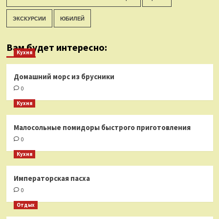
ЭКСКУРСИИ
ЮБИЛЕЙ
Вам будет интересно:
Кухня
Домашний морс из брусники
0
Кухня
Малосольные помидоры быстрого приготовления
0
Кухня
Императорская пасха
0
Отдых