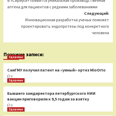
В «Сириусе» появится уникальная производственная
записи
аптека для пациентов с редкими заболеваниями
Следующий:
Инновационная разработка ученых поможет
проектировать эндопротезы под конкретного
человека
Похожие записи:
Здоровье
СамГМУ получил патент на «умный» ортез MioOrto
0
Здоровье
Бывшего замдиректора петербургского НИИ
вакцин приговорили к 9,5 годам за взятку
0
Здоровье