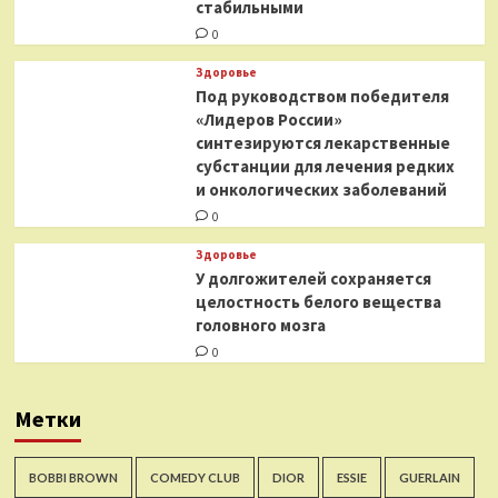
стабильными
0
Здоровье
Под руководством победителя
«Лидеров России»
синтезируются лекарственные
субстанции для лечения редких
и онкологических заболеваний
0
Здоровье
У долгожителей сохраняется
целостность белого вещества
головного мозга
0
Метки
BOBBI BROWN
COMEDY CLUB
DIOR
ESSIE
GUERLAIN