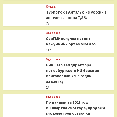
Отдых
Турпоток в Анталью из России в
апреле вырос на 7,8%
0
Здоровье
СамГМУ получил патент
на «умный» ортез MioOrto
0
Здоровье
Бывшего замдиректора
петербургского НИИ вакцин
приговорили к 9,5 годам
за взятку
0
Здоровье
По данным за 2023 год
и 1 квартал 2024 года, продажи
глюкометров остаются