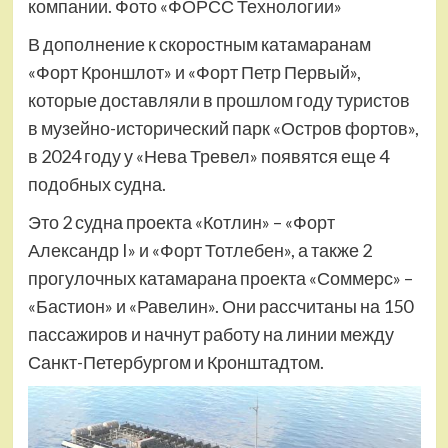
компании. Фото «ФОРСС Технологии»
В дополнение к скоростным катамаранам
«Форт Кроншлот» и «Форт Петр Первый»,
которые доставляли в прошлом году туристов
в музейно-исторический парк «Остров фортов»,
в 2024 году у «Нева Тревел» появятся еще 4
подобных судна.
Это 2 судна проекта «Котлин» – «Форт
Александр I» и «Форт Тотлебен», а также 2
прогулочных катамарана проекта «Соммерс» –
«Бастион» и «Равелин». Они рассчитаны на 150
пассажиров и начнут работу на линии между
Санкт-Петербургом и Кронштадтом.