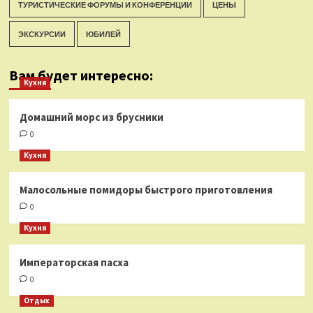
ТУРИСТИЧЕСКИЕ ФОРУМЫ И КОНФЕРЕНЦИИ
ЦЕНЫ
ЭКСКУРСИИ
ЮБИЛЕЙ
Вам будет интересно:
Кухня
Домашний морс из брусники
0
Кухня
Малосольные помидоры быстрого приготовления
0
Кухня
Императорская пасха
0
Отдых