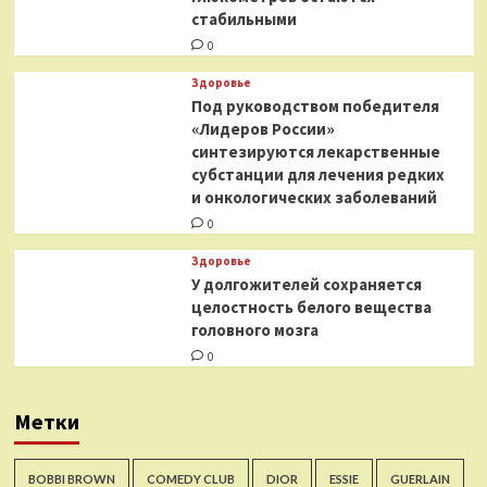
стабильными
0
Здоровье
Под руководством победителя
«Лидеров России»
синтезируются лекарственные
субстанции для лечения редких
и онкологических заболеваний
0
Здоровье
У долгожителей сохраняется
целостность белого вещества
головного мозга
0
Метки
BOBBI BROWN
COMEDY CLUB
DIOR
ESSIE
GUERLAIN