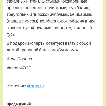
сахарных нитей), кыстыбый (обжаренные
пресные лепешки с начинками), зур бэлиш,
треугольный пирожок эчпочмак, бешбармак
(лапша с мясом), колбаса кызы, губадия (пирог
с рисом, сухофруктами, творогом), вяленый
гусь.
В подарок эксперты советуют взять с собой
домой травяной бальзам «Бугульма».
Анна Попова
Фото: АТОР
Источник:
atorus.ru
Навигация
Предыдущий