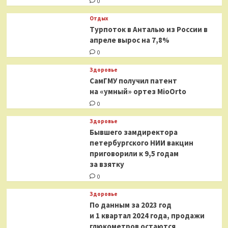
0
Отдых
Турпоток в Анталью из России в
апреле вырос на 7,8%
0
Здоровье
СамГМУ получил патент
на «умный» ортез MioOrto
0
Здоровье
Бывшего замдиректора
петербургского НИИ вакцин
приговорили к 9,5 годам
за взятку
0
Здоровье
По данным за 2023 год
и 1 квартал 2024 года, продажи
глюкометров остаются