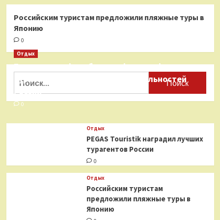
Российским туристам предложили пляжные туры в
Японию
0
Отдых
Бесплатные фотобанки с фотографиями
Найти:
туристических достопримечательностей
России
0
Отдых
PEGAS Touristik наградил лучших
турагентов России
0
Отдых
Российским туристам
предложили пляжные туры в
Японию