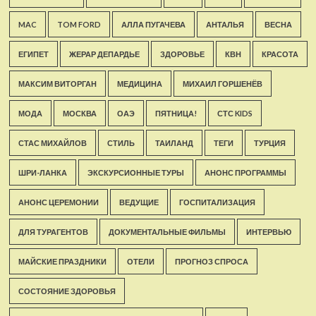
MAC
TOM FORD
АЛЛА ПУГАЧЕВА
АНТАЛЬЯ
ВЕСНА
ЕГИПЕТ
ЖЕРАР ДЕПАРДЬЕ
ЗДОРОВЬЕ
КВН
КРАСОТА
МАКСИМ ВИТОРГАН
МЕДИЦИНА
МИХАИЛ ГОРШЕНЁВ
МОДА
МОСКВА
ОАЭ
ПЯТНИЦА!
СТС KIDS
СТАС МИХАЙЛОВ
СТИЛЬ
ТАИЛАНД
ТЕГИ
ТУРЦИЯ
ШРИ-ЛАНКА
ЭКСКУРСИОННЫЕ ТУРЫ
АНОНС ПРОГРАММЫ
АНОНС ЦЕРЕМОНИИ
ВЕДУЩИЕ
ГОСПИТАЛИЗАЦИЯ
ДЛЯ ТУРАГЕНТОВ
ДОКУМЕНТАЛЬНЫЕ ФИЛЬМЫ
ИНТЕРВЬЮ
МАЙСКИЕ ПРАЗДНИКИ
ОТЕЛИ
ПРОГНОЗ СПРОСА
СОСТОЯНИЕ ЗДОРОВЬЯ