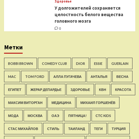
Здоровье
У долгожителей сохраняется
целостность белого вещества
головного мозга
0
Метки
BOBBI BROWN
COMEDY CLUB
DIOR
ESSIE
GUERLAIN
MAC
TOM FORD
АЛЛА ПУГАЧЕВА
АНТАЛЬЯ
ВЕСНА
ЕГИПЕТ
ЖЕРАР ДЕПАРДЬЕ
ЗДОРОВЬЕ
КВН
КРАСОТА
МАКСИМ ВИТОРГАН
МЕДИЦИНА
МИХАИЛ ГОРШЕНЁВ
МОДА
МОСКВА
ОАЭ
ПЯТНИЦА!
СТС KIDS
СТАС МИХАЙЛОВ
СТИЛЬ
ТАИЛАНД
ТЕГИ
ТУРЦИЯ