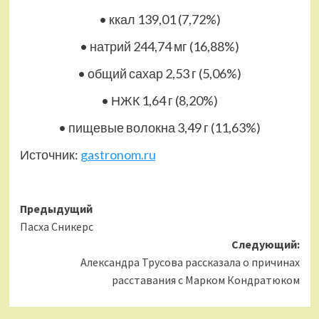
• ккал 139,01 (7,72%)
• натрий 244,74 мг (16,88%)
• общий сахар 2,53 г (5,06%)
• НЖК 1,64 г (8,20%)
• пищевые волокна 3,49 г (11,63%)
Источник:
gastronom.ru
Навигация
Предыдущий
Пасха Сникерс
записи
Следующий:
Александра Трусова рассказала о причинах
расставания с Марком Кондратюком