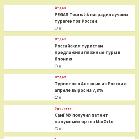
Отдых
PEGAS Touristik наградил лучших
турагентов России
0
Отдых
Российским туристам
предложили пляжные туры в
Японию
0
Отдых
Турпоток в Анталью из России в
апреле вырос на 7,8%
0
Здоровье
СамГМУ получил патент
на «умный» ортез MioOrto
0