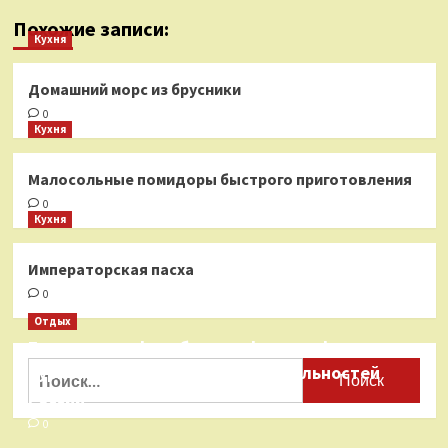
Похожие записи:
Кухня
Домашний морс из брусники
0
Кухня
Малосольные помидоры быстрого приготовления
0
Кухня
Императорская пасха
0
Отдых
Бесплатные фотобанки с фотографиями
Найти:
туристических достопримечательностей
России
0