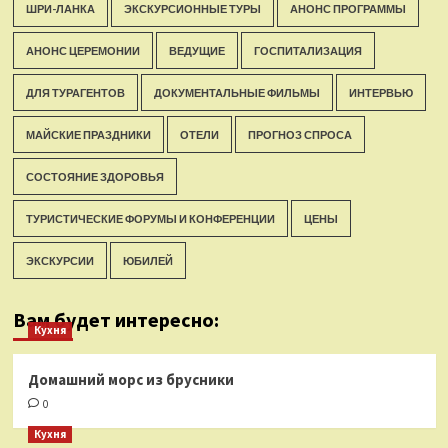
ШРИ-ЛАНКА
ЭКСКУРСИОННЫЕ ТУРЫ
АНОНС ПРОГРАММЫ
АНОНС ЦЕРЕМОНИИ
ВЕДУЩИЕ
ГОСПИТАЛИЗАЦИЯ
ДЛЯ ТУРАГЕНТОВ
ДОКУМЕНТАЛЬНЫЕ ФИЛЬМЫ
ИНТЕРВЬЮ
МАЙСКИЕ ПРАЗДНИКИ
ОТЕЛИ
ПРОГНОЗ СПРОСА
СОСТОЯНИЕ ЗДОРОВЬЯ
ТУРИСТИЧЕСКИЕ ФОРУМЫ И КОНФЕРЕНЦИИ
ЦЕНЫ
ЭКСКУРСИИ
ЮБИЛЕЙ
Вам будет интересно:
Кухня
Домашний морс из брусники
0
Кухня