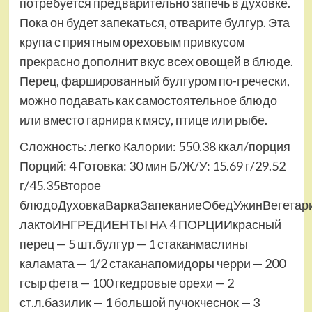
потребуется предварительно запечь в духовке.
Пока он будет запекаться, отварите булгур. Эта
крупа с приятным ореховым привкусом
прекрасно дополнит вкус всех овощей в блюде.
Перец, фаршированный булгуром по-гречески,
можно подавать как самостоятельное блюдо
или вместо гарнира к мясу, птице или рыбе.
Сложность: легко Калории: 550.38 ккал/порция
Порций: 4 Готовка: 30 мин Б/Ж/У: 15.69 г/29.52
г/45.35Второе
блюдоДуховкаВаркаЗапеканиеОбедУжинВегетари
лактоИНГРЕДИЕНТЫ НА 4 ПОРЦИИкрасный
перец — 5 шт.булгур — 1 стаканмаслины
каламата — 1/2 стаканапомидоры черри — 200
гсыр фета — 100 гкедровые орехи — 2
ст.л.базилик — 1 большой пучокчеснок — 3