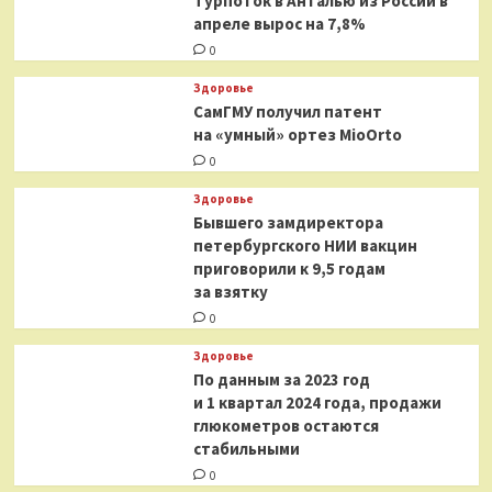
Турпоток в Анталью из России в
апреле вырос на 7,8%
0
Здоровье
СамГМУ получил патент
на «умный» ортез MioOrto
0
Здоровье
Бывшего замдиректора
петербургского НИИ вакцин
приговорили к 9,5 годам
за взятку
0
Здоровье
По данным за 2023 год
и 1 квартал 2024 года, продажи
глюкометров остаются
стабильными
0