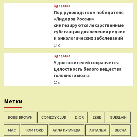
Здоровье
Под руководством победителя
«Лидеров России»
синтезируются лекарственные
субстанции для лечения редких
и онкологических заболеваний
0
Здоровье
У долгожителей сохраняется
целостность белого вещества
головного мозга
0
Метки
BOBBI BROWN
COMEDY CLUB
DIOR
ESSIE
GUERLAIN
MAC
TOM FORD
АЛЛА ПУГАЧЕВА
АНТАЛЬЯ
ВЕСНА