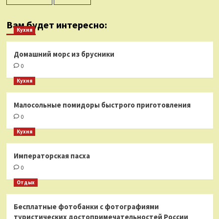
Вам будет интересно:
Кухня
Домашний морс из брусники
0
Кухня
Малосольные помидоры быстрого приготовления
0
Кухня
Императорская пасха
0
Отдых
Бесплатные фотобанки с фотографиями
туристических достопримечательностей России