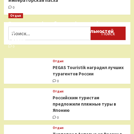
Императорская пасха
0
Отдых
Бесплатные фотобанки с фотографиями
Найти:
туристических достопримечательностей
России
0
Отдых
PEGAS Touristik наградил лучших
турагентов России
0
Отдых
Российским туристам
предложили пляжные туры в
Японию
0
Отдых