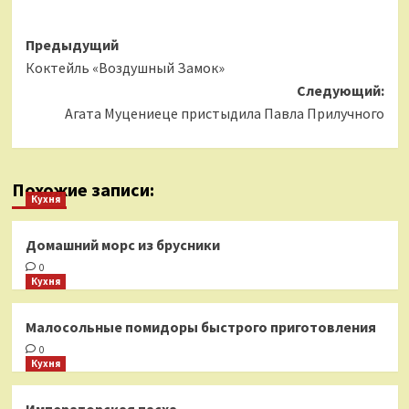
Навигация
Предыдущий
Коктейль «Воздушный Замок»
записи
Следующий:
Агата Муцениеце пристыдила Павла Прилучного
Похожие записи:
Кухня
Домашний морс из брусники
0
Кухня
Малосольные помидоры быстрого приготовления
0
Кухня