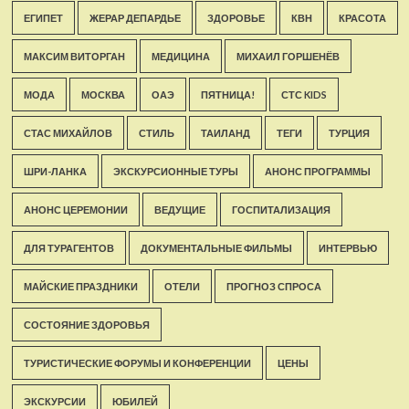
ЕГИПЕТ
ЖЕРАР ДЕПАРДЬЕ
ЗДОРОВЬЕ
КВН
КРАСОТА
МАКСИМ ВИТОРГАН
МЕДИЦИНА
МИХАИЛ ГОРШЕНЁВ
МОДА
МОСКВА
ОАЭ
ПЯТНИЦА!
СТС KIDS
СТАС МИХАЙЛОВ
СТИЛЬ
ТАИЛАНД
ТЕГИ
ТУРЦИЯ
ШРИ-ЛАНКА
ЭКСКУРСИОННЫЕ ТУРЫ
АНОНС ПРОГРАММЫ
АНОНС ЦЕРЕМОНИИ
ВЕДУЩИЕ
ГОСПИТАЛИЗАЦИЯ
ДЛЯ ТУРАГЕНТОВ
ДОКУМЕНТАЛЬНЫЕ ФИЛЬМЫ
ИНТЕРВЬЮ
МАЙСКИЕ ПРАЗДНИКИ
ОТЕЛИ
ПРОГНОЗ СПРОСА
СОСТОЯНИЕ ЗДОРОВЬЯ
ТУРИСТИЧЕСКИЕ ФОРУМЫ И КОНФЕРЕНЦИИ
ЦЕНЫ
ЭКСКУРСИИ
ЮБИЛЕЙ