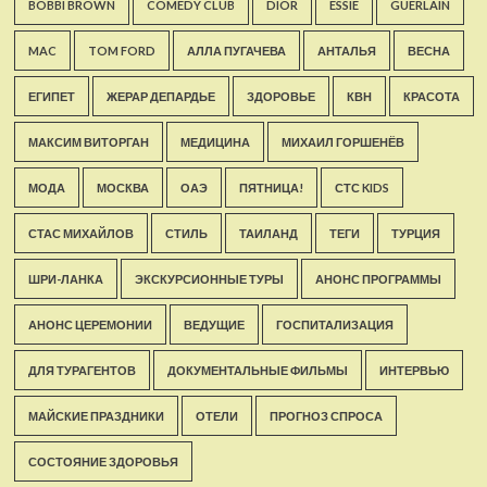
BOBBI BROWN
COMEDY CLUB
DIOR
ESSIE
GUERLAIN
MAC
TOM FORD
АЛЛА ПУГАЧЕВА
АНТАЛЬЯ
ВЕСНА
ЕГИПЕТ
ЖЕРАР ДЕПАРДЬЕ
ЗДОРОВЬЕ
КВН
КРАСОТА
МАКСИМ ВИТОРГАН
МЕДИЦИНА
МИХАИЛ ГОРШЕНЁВ
МОДА
МОСКВА
ОАЭ
ПЯТНИЦА!
СТС KIDS
СТАС МИХАЙЛОВ
СТИЛЬ
ТАИЛАНД
ТЕГИ
ТУРЦИЯ
ШРИ-ЛАНКА
ЭКСКУРСИОННЫЕ ТУРЫ
АНОНС ПРОГРАММЫ
АНОНС ЦЕРЕМОНИИ
ВЕДУЩИЕ
ГОСПИТАЛИЗАЦИЯ
ДЛЯ ТУРАГЕНТОВ
ДОКУМЕНТАЛЬНЫЕ ФИЛЬМЫ
ИНТЕРВЬЮ
МАЙСКИЕ ПРАЗДНИКИ
ОТЕЛИ
ПРОГНОЗ СПРОСА
СОСТОЯНИЕ ЗДОРОВЬЯ