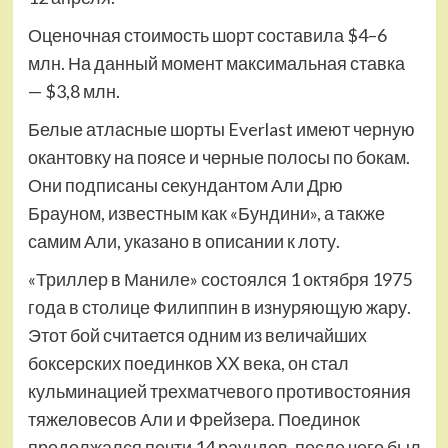
Оценочная стоимость шорт составила $4–6
млн. На данный момент максимальная ставка
— $3,8 млн.
Белые атласные шорты Everlast имеют черную
окантовку на поясе и черные полосы по бокам.
Они подписаны секундантом Али Дрю
Брауном, известным как «Бундини», а также
самим Али, указано в описании к лоту.
«Триллер в Маниле» состоялся 1 октября 1975
года в столице Филиппин в изнуряющую жару.
Этот бой считается одним из величайших
боксерских поединков XX века, он стал
кульминацией трехматчевого противостояния
тяжеловесов Али и Фрейзера. Поединок
продолжался почти 14 раундов, после чего был