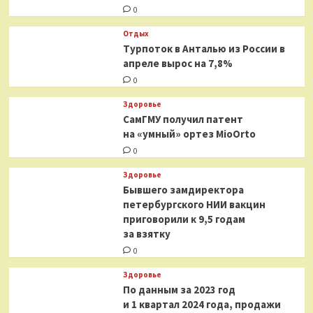
0
Отдых
Турпоток в Анталью из России в
апреле вырос на 7,8%
0
Здоровье
СамГМУ получил патент
на «умный» ортез MioOrto
0
Здоровье
Бывшего замдиректора
петербургского НИИ вакцин
приговорили к 9,5 годам
за взятку
0
Здоровье
По данным за 2023 год
и 1 квартал 2024 года, продажи