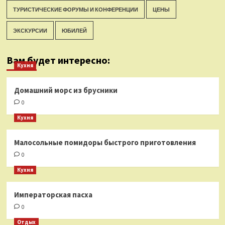
ТУРИСТИЧЕСКИЕ ФОРУМЫ И КОНФЕРЕНЦИИ
ЦЕНЫ
ЭКСКУРСИИ
ЮБИЛЕЙ
Вам будет интересно:
Кухня
Домашний морс из брусники
0
Кухня
Малосольные помидоры быстрого приготовления
0
Кухня
Императорская пасха
0
Отдых