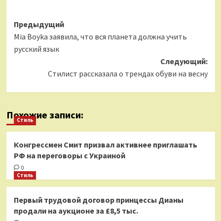
Навигация
Предыдущий
Mia Boyka заявила, что вся планета должна учить
записи
русский язык
Следующий:
Стилист рассказала о трендах обуви на весну
Похожие записи:
Стиль
Конгрессмен Смит призвал активнее приглашать
РФ на переговоры с Украиной
0
Стиль
Первый трудовой договор принцессы Дианы
продали на аукционе за £8,5 тыс.