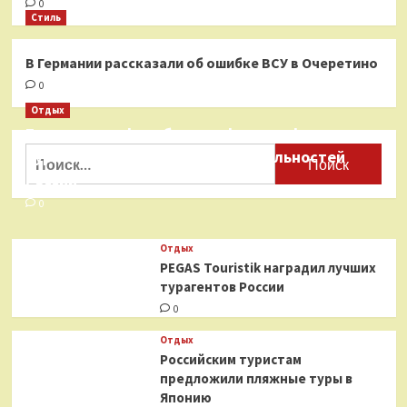
0
Стиль
В Германии рассказали об ошибке ВСУ в Очеретино
0
Отдых
Бесплатные фотобанки с фотографиями
Найти:
туристических достопримечательностей
России
0
Отдых
PEGAS Touristik наградил лучших
турагентов России
0
Отдых
Российским туристам
предложили пляжные туры в
Японию