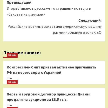
Навигация
Предыдущий
Игорь Ливанов расскажет о страшных потерях в
записи
«Секрете на миллион»
Следующий:
Российские военные захватили американскую машину
разминирования в зоне СВО
Похожие записи:
Стиль
Конгрессмен Смит призвал активнее приглашать
РФ на переговоры с Украиной
0
Стиль
Первый трудовой договор принцессы Дианы
продали на аукционе за £8,5 тыс.
0