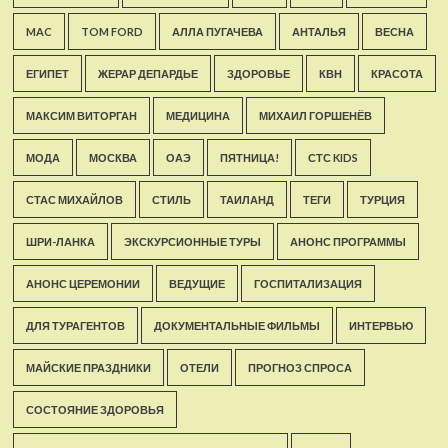
MAC
TOM FORD
АЛЛА ПУГАЧЕВА
АНТАЛЬЯ
ВЕСНА
ЕГИПЕТ
ЖЕРАР ДЕПАРДЬЕ
ЗДОРОВЬЕ
КВН
КРАСОТА
МАКСИМ ВИТОРГАН
МЕДИЦИНА
МИХАИЛ ГОРШЕНЁВ
МОДА
МОСКВА
ОАЭ
ПЯТНИЦА!
СТС KIDS
СТАС МИХАЙЛОВ
СТИЛЬ
ТАИЛАНД
ТЕГИ
ТУРЦИЯ
ШРИ-ЛАНКА
ЭКСКУРСИОННЫЕ ТУРЫ
АНОНС ПРОГРАММЫ
АНОНС ЦЕРЕМОНИИ
ВЕДУЩИЕ
ГОСПИТАЛИЗАЦИЯ
ДЛЯ ТУРАГЕНТОВ
ДОКУМЕНТАЛЬНЫЕ ФИЛЬМЫ
ИНТЕРВЬЮ
МАЙСКИЕ ПРАЗДНИКИ
ОТЕЛИ
ПРОГНОЗ СПРОСА
СОСТОЯНИЕ ЗДОРОВЬЯ