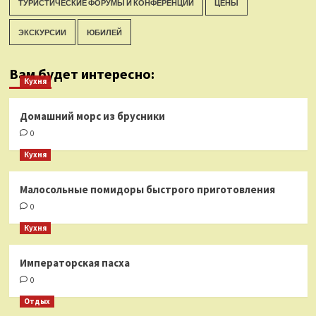
ТУРИСТИЧЕСКИЕ ФОРУМЫ И КОНФЕРЕНЦИИ
ЦЕНЫ
ЭКСКУРСИИ
ЮБИЛЕЙ
Вам будет интересно:
Кухня
Домашний морс из брусники
0
Кухня
Малосольные помидоры быстрого приготовления
0
Кухня
Императорская пасха
0
Отдых