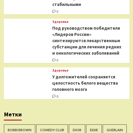
стабильными
0
Здоровье
Под руководством победителя
«Лидеров России»
синтезируются лекарственные
субстанции для лечения редких
и онкологических заболеваний
0
Здоровье
У долгожителей сохраняется
целостность белого вещества
головного мозга
0
Метки
BOBBI BROWN
COMEDY CLUB
DIOR
ESSIE
GUERLAIN