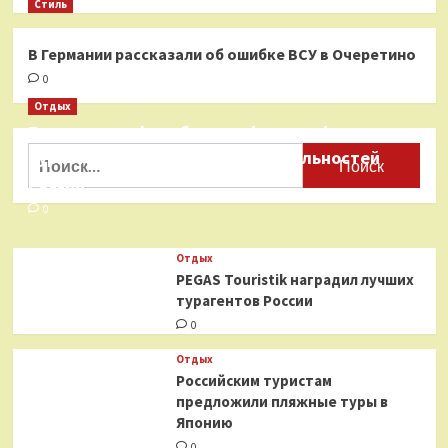
Стиль
В Германии рассказали об ошибке ВСУ в Очеретино
0
Отдых
Бесплатные фотобанки с фотографиями
Найти:
туристических достопримечательностей
России
0
Отдых
PEGAS Touristik наградил лучших
турагентов России
0
Отдых
Российским туристам
предложили пляжные туры в
Японию
0