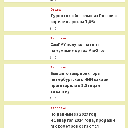
Отдых
Турпоток в Анталью из России в
апреле вырос на 7,8%
0
Здоровье
СамГМУ получил патент
на «умный» ортез MioOrto
0
Здоровье
Бывшего замдиректора
петербургского НИИ вакцин
приговорили к 9,5 годам
за взятку
0
Здоровье
По данным за 2023 год
и 1 квартал 2024 года, продажи
глюкометров остаются