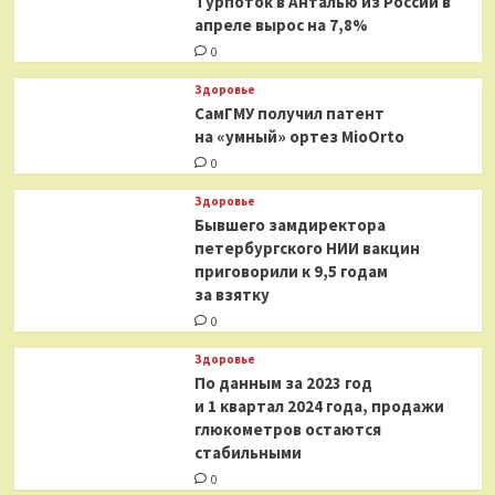
Турпоток в Анталью из России в
апреле вырос на 7,8%
0
Здоровье
СамГМУ получил патент
на «умный» ортез MioOrto
0
Здоровье
Бывшего замдиректора
петербургского НИИ вакцин
приговорили к 9,5 годам
за взятку
0
Здоровье
По данным за 2023 год
и 1 квартал 2024 года, продажи
глюкометров остаются
стабильными
0