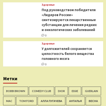
Здоровье
Под руководством победителя
«Лидеров России»
синтезируются лекарственные
субстанции для лечения редких
и онкологических заболеваний
0
Здоровье
У долгожителей сохраняется
целостность белого вещества
головного мозга
0
Метки
BOBBI BROWN
COMEDY CLUB
DIOR
ESSIE
GUERLAIN
MAC
TOM FORD
АЛЛА ПУГАЧЕВА
АНТАЛЬЯ
ВЕСНА