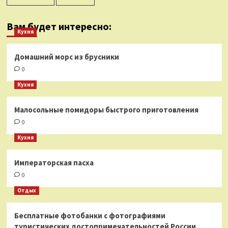
Вам будет интересно:
Кухня
Домашний морс из брусники
0
Кухня
Малосольные помидоры быстрого приготовления
0
Кухня
Императорская пасха
0
Отдых
Бесплатные фотобанки с фотографиями
туристических достопримечательностей России