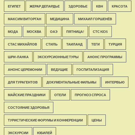
ЕГИПЕТ
ЖЕРАР ДЕПАРДЬЕ
ЗДОРОВЬЕ
КВН
КРАСОТА
МАКСИМ ВИТОРГАН
МЕДИЦИНА
МИХАИЛ ГОРШЕНЁВ
МОДА
МОСКВА
ОАЭ
ПЯТНИЦА!
СТС KIDS
СТАС МИХАЙЛОВ
СТИЛЬ
ТАИЛАНД
ТЕГИ
ТУРЦИЯ
ШРИ-ЛАНКА
ЭКСКУРСИОННЫЕ ТУРЫ
АНОНС ПРОГРАММЫ
АНОНС ЦЕРЕМОНИИ
ВЕДУЩИЕ
ГОСПИТАЛИЗАЦИЯ
ДЛЯ ТУРАГЕНТОВ
ДОКУМЕНТАЛЬНЫЕ ФИЛЬМЫ
ИНТЕРВЬЮ
МАЙСКИЕ ПРАЗДНИКИ
ОТЕЛИ
ПРОГНОЗ СПРОСА
СОСТОЯНИЕ ЗДОРОВЬЯ
ТУРИСТИЧЕСКИЕ ФОРУМЫ И КОНФЕРЕНЦИИ
ЦЕНЫ
ЭКСКУРСИИ
ЮБИЛЕЙ