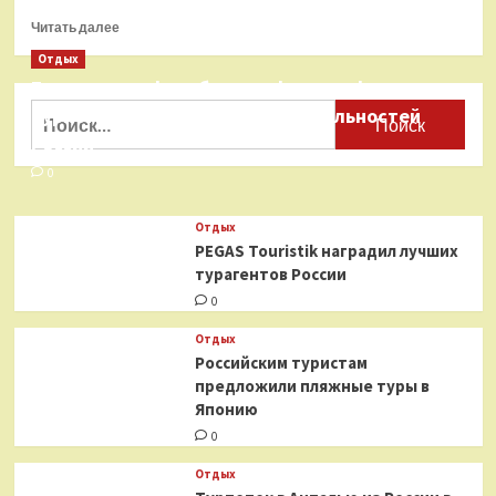
Прочитать
Читать далее
больше
Отдых
о
Бесплатные фотобанки с фотографиями
Новинки
января
Найти:
туристических достопримечательностей
—
России
Помады
от
0
Clé
de
Отдых
Peau
PEGAS Touristik наградил лучших
Beauté,
турагентов России
Anastasia
Beverly
0
Hills,
Gucci
Отдых
Российским туристам
предложили пляжные туры в
Японию
0
Отдых