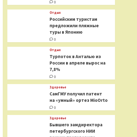
0
Отдых
Российским туристам
предложили пляжные
туры в Японию
0
Отдых
Турпоток в Анталью из
России в апреле вырос на
7,8%
0
Здоровье
СамГМУ получил патент
на «умный» ортез MioOrto
0
Здоровье
Бывшего замдиректора
петербургского НИИ