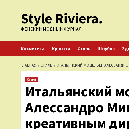
Перейти
Style Riviera.
к
содержимому
ЖЕНСКИЙ МОДНЫЙ ЖУРНАЛ.
Косметика
Красота
Стиль
Шоубиз
Зд
ГЛАВНАЯ
СТИЛЬ
ИТАЛЬЯНСКИЙ МОДЕЛЬЕР АЛЕССАНДРО 
Стиль
Итальянский м
Алессандро Ми
креативным дир