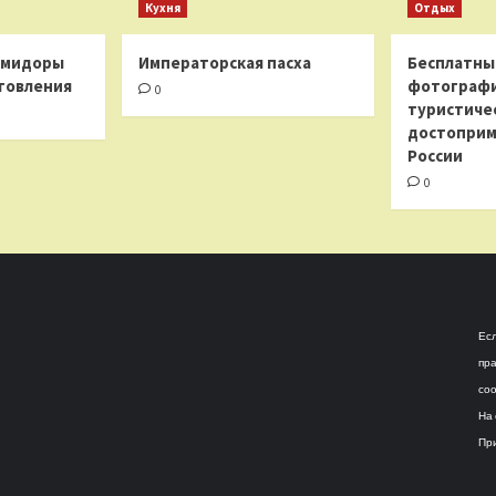
Кухня
Отдых
омидоры
Императорская пасха
Бесплатны
товления
фотограф
0
туристиче
достоприм
России
0
Есл
пра
соо
На 
При