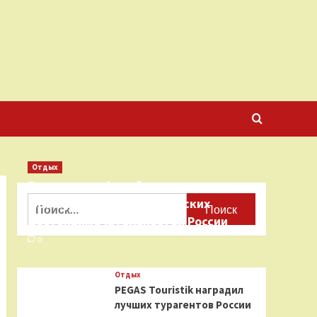
Отдых
Бесплатные фотобанки с
Найти:
фотографиями туристических
достопримечательностей России
0
Отдых
PEGAS Touristik наградил
лучших турагентов России