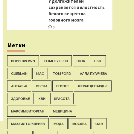
У долгожителей
сохраняется целостность
белого вещества
головного мозга
0
Метки
BOBBI BROWN
COMEDY CLUB
DIOR
ESSIE
GUERLAIN
MAC
TOM FORD
АЛЛА ПУГАЧЕВА
АНТАЛЬЯ
ВЕСНА
ЕГИПЕТ
ЖЕРАР ДЕПАРДЬЕ
ЗДОРОВЬЕ
КВН
КРАСОТА
МАКСИМ ВИТОРГАН
МЕДИЦИНА
МИХАИЛ ГОРШЕНЁВ
МОДА
МОСКВА
ОАЭ