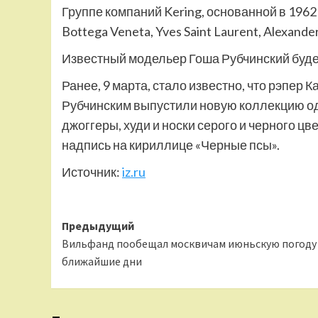
Группе компаний Kering, основанной в 1962 
Bottega Veneta, Yves Saint Laurent, Alexand
Известный модельер Гоша Рубчинский будет
Ранее, 9 марта, стало известно, что рэпер
Рубчинским выпустили новую коллекцию од
джоггеры, худи и носки серого и черного ц
надпись на кириллице «Черные псы».
Источник:
iz.ru
Навигация
Предыдущий
Вильфанд пообещал москвичам июньскую погоду
записи
ближайшие дни