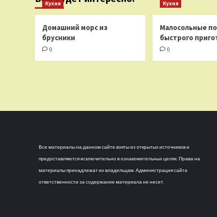
Кухня
Кухня
Домашний морс из
Малосольные п
брусники
быстрого приго
0
0
Все материалы на данном сайте взяты из открытых источников и
предоставляются исключительно в ознакомительных целях. Права на
материалы принадлежат их владельцам. Администрация сайта
ответственности за содержание материала не несет.