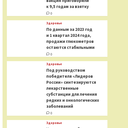
вакцин приговорили
к 9,5 годам за взятку
0
Здоровье
По данным за 2023 год
и 1 квартал 2024 года,
продажи глюкометров
остаются стабильными
0
Здоровье
Под руководством
победителя «Лидеров
России» синтезируются
лекарственные
субстанции для лечения
редких и онкологических
заболеваний
0
Здоровье