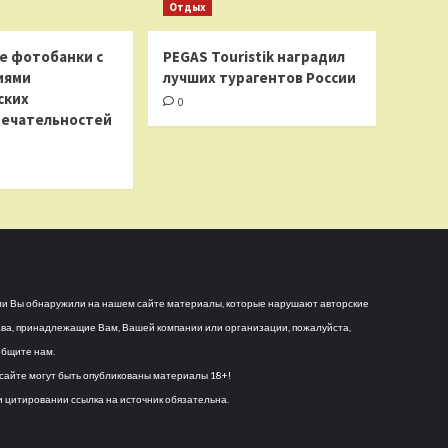
Отдых
е фотобанки с
PEGAS Touristik наградил
иями
лучших турагентов России
ских
0
ечательностей
и Вы обнаружили на нашем сайте материалы, которые нарушают авторские
ва, принадлежащие Вам, Вашей компании или организации, пожалуйста,
бщите нам.
сайте могут быть опубликованы материалы 18+!
 цитировании ссылка на источник обязательна.