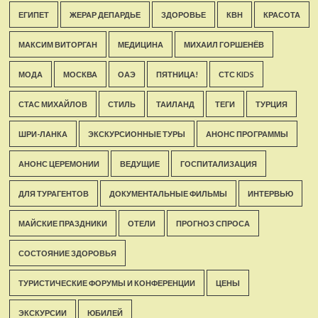
ЕГИПЕТ
ЖЕРАР ДЕПАРДЬЕ
ЗДОРОВЬЕ
КВН
КРАСОТА
МАКСИМ ВИТОРГАН
МЕДИЦИНА
МИХАИЛ ГОРШЕНЁВ
МОДА
МОСКВА
ОАЭ
ПЯТНИЦА!
СТС KIDS
СТАС МИХАЙЛОВ
СТИЛЬ
ТАИЛАНД
ТЕГИ
ТУРЦИЯ
ШРИ-ЛАНКА
ЭКСКУРСИОННЫЕ ТУРЫ
АНОНС ПРОГРАММЫ
АНОНС ЦЕРЕМОНИИ
ВЕДУЩИЕ
ГОСПИТАЛИЗАЦИЯ
ДЛЯ ТУРАГЕНТОВ
ДОКУМЕНТАЛЬНЫЕ ФИЛЬМЫ
ИНТЕРВЬЮ
МАЙСКИЕ ПРАЗДНИКИ
ОТЕЛИ
ПРОГНОЗ СПРОСА
СОСТОЯНИЕ ЗДОРОВЬЯ
ТУРИСТИЧЕСКИЕ ФОРУМЫ И КОНФЕРЕНЦИИ
ЦЕНЫ
ЭКСКУРСИИ
ЮБИЛЕЙ