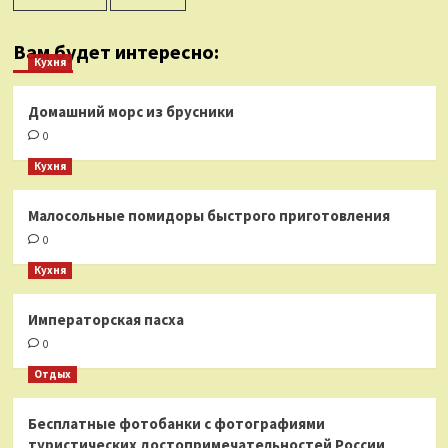
Вам будет интересно:
Кухня
Домашний морс из брусники
0
Кухня
Малосольные помидоры быстрого приготовления
0
Кухня
Императорская пасха
0
Отдых
Бесплатные фотобанки с фотографиями
туристических достопримечательностей России