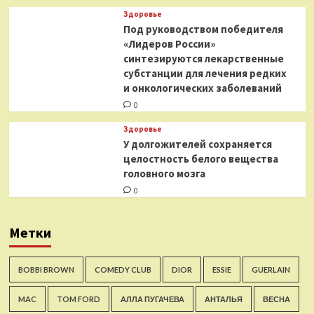
Здоровье
Под руководством победителя
«Лидеров России»
синтезируются лекарственные
субстанции для лечения редких
и онкологических заболеваний
0
Здоровье
У долгожителей сохраняется
целостность белого вещества
головного мозга
0
Метки
BOBBI BROWN
COMEDY CLUB
DIOR
ESSIE
GUERLAIN
MAC
TOM FORD
АЛЛА ПУГАЧЕВА
АНТАЛЬЯ
ВЕСНА