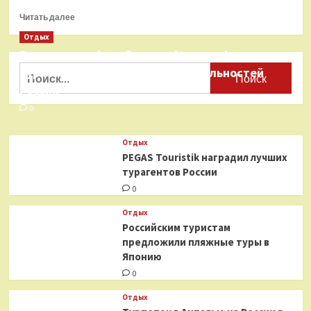
Прочитать
Читать далее
больше
Отдых
о
Бесплатные фотобанки с фотографиями
Российским
туристам
Найти:
туристических достопримечательностей
предложили
России
пляжные
туры
0
в
Японию
Отдых
PEGAS Touristik наградил лучших
турагентов России
0
Отдых
Российским туристам
предложили пляжные туры в
Японию
0
Отдых