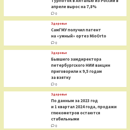
Турпоток в Анталью из России в
апреле вырос на 7,8%
0
Здоровье
СамГМУ получил патент
на «умный» ортез MioOrto
0
Здоровье
Бывшего замдиректора
петербургского НИИ вакцин
приговорили к 9,5 годам
за взятку
0
Здоровье
По данным за 2023 год
и 1 квартал 2024 года, продажи
глюкометров остаются
стабильными
0