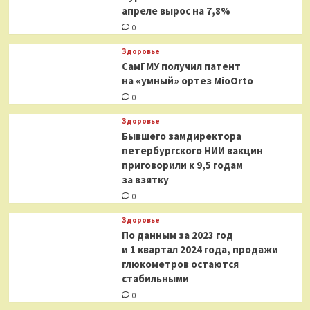
апреле вырос на 7,8%
0
Здоровье
СамГМУ получил патент
на «умный» ортез MioOrto
0
Здоровье
Бывшего замдиректора
петербургского НИИ вакцин
приговорили к 9,5 годам
за взятку
0
Здоровье
По данным за 2023 год
и 1 квартал 2024 года, продажи
глюкометров остаются
стабильными
0