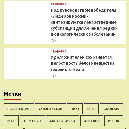
Здоровье
Под руководством победителя
«Лидеров России»
синтезируются лекарственные
субстанции для лечения редких
и онкологических заболеваний
0
Здоровье
У долгожителей сохраняется
целостность белого вещества
головного мозга
0
Метки
BOBBI BROWN
COMEDY CLUB
DIOR
ESSIE
GUERLAIN
MAC
TOM FORD
АЛЛА ПУГАЧЕВА
АНТАЛЬЯ
ВЕСНА