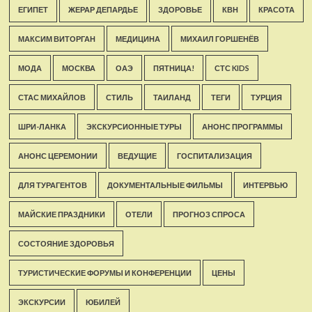
ЕГИПЕТ
ЖЕРАР ДЕПАРДЬЕ
ЗДОРОВЬЕ
КВН
КРАСОТА
МАКСИМ ВИТОРГАН
МЕДИЦИНА
МИХАИЛ ГОРШЕНЁВ
МОДА
МОСКВА
ОАЭ
ПЯТНИЦА!
СТС KIDS
СТАС МИХАЙЛОВ
СТИЛЬ
ТАИЛАНД
ТЕГИ
ТУРЦИЯ
ШРИ-ЛАНКА
ЭКСКУРСИОННЫЕ ТУРЫ
АНОНС ПРОГРАММЫ
АНОНС ЦЕРЕМОНИИ
ВЕДУЩИЕ
ГОСПИТАЛИЗАЦИЯ
ДЛЯ ТУРАГЕНТОВ
ДОКУМЕНТАЛЬНЫЕ ФИЛЬМЫ
ИНТЕРВЬЮ
МАЙСКИЕ ПРАЗДНИКИ
ОТЕЛИ
ПРОГНОЗ СПРОСА
СОСТОЯНИЕ ЗДОРОВЬЯ
ТУРИСТИЧЕСКИЕ ФОРУМЫ И КОНФЕРЕНЦИИ
ЦЕНЫ
ЭКСКУРСИИ
ЮБИЛЕЙ