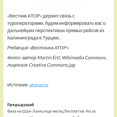
«Вестник АТОР» держит связь с
туроператорами, будем информировать вас о
дальнейших перспективах прямых рейсов из
Калининграда в Турцию.
Редакция «Вестника АТОР»
Фото: автор Martin Ertl, Wikimedia Commons,
лицензия Creative Commons.jpg
Источник:
atorus.ru
Навигация
Предыдущий
Виза на Шри-Ланку еще месяц бесплатна. Но за
записи