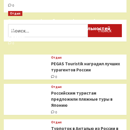
0
Отдых
Бесплатные фотобанки с фотографиями
Найти:
туристических достопримечательностей
России
0
Отдых
PEGAS Touristik наградил лучших
турагентов России
0
Отдых
Российским туристам
предложили пляжные туры в
Японию
0
Отдых
Турпоток в Анталью из России в