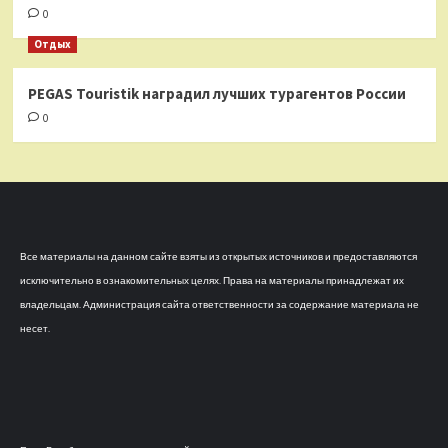
0
Отдых
PEGAS Touristik наградил лучших турагентов России
0
Все материалы на данном сайте взяты из открытых источников и предоставляются
исключительно в ознакомительных целях. Права на материалы принадлежат их
владельцам. Администрация сайта ответственности за содержание материала не
несет.