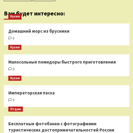
Вам будет интересно:
Кухня
Домашний морс из брусники
0
Кухня
Малосольные помидоры быстрого приготовления
0
Кухня
Императорская пасха
0
Отдых
Бесплатные фотобанки с фотографиями
туристических достопримечательностей России