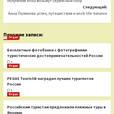
получение eVisa возьмут сервисный сбор
Следующий:
Анна Полякова: успех, путешествия и work-life-balance
Похожие записи:
Отдых
Бесплатные фотобанки с фотографиями
туристических достопримечательностей России
0
Отдых
PEGAS Touristik наградил лучших турагентов
России
0
Отдых
Российским туристам предложили пляжные туры в
Японию