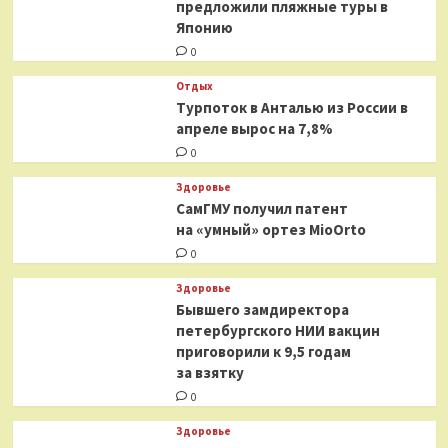
предложили пляжные туры в
Японию
0
Отдых
Турпоток в Анталью из России в
апреле вырос на 7,8%
0
Здоровье
СамГМУ получил патент
на «умный» ортез MioOrto
0
Здоровье
Бывшего замдиректора
петербургского НИИ вакцин
приговорили к 9,5 годам
за взятку
0
Здоровье