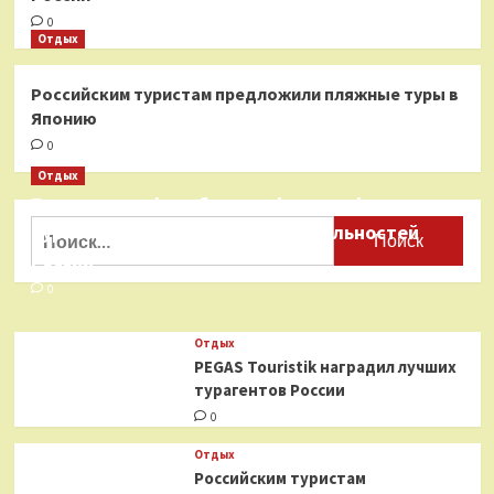
0
Отдых
Российским туристам предложили пляжные туры в
Японию
0
Отдых
Бесплатные фотобанки с фотографиями
Найти:
туристических достопримечательностей
России
0
Отдых
PEGAS Touristik наградил лучших
турагентов России
0
Отдых
Российским туристам