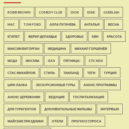
BOBBI BROWN
COMEDY CLUB
DIOR
ESSIE
GUERLAIN
MAC
TOM FORD
АЛЛА ПУГАЧЕВА
АНТАЛЬЯ
ВЕСНА
ЕГИПЕТ
ЖЕРАР ДЕПАРДЬЕ
ЗДОРОВЬЕ
КВН
КРАСОТА
МАКСИМ ВИТОРГАН
МЕДИЦИНА
МИХАИЛ ГОРШЕНЁВ
МОДА
МОСКВА
ОАЭ
ПЯТНИЦА!
СТС KIDS
СТАС МИХАЙЛОВ
СТИЛЬ
ТАИЛАНД
ТЕГИ
ТУРЦИЯ
ШРИ-ЛАНКА
ЭКСКУРСИОННЫЕ ТУРЫ
АНОНС ПРОГРАММЫ
АНОНС ЦЕРЕМОНИИ
ВЕДУЩИЕ
ГОСПИТАЛИЗАЦИЯ
ДЛЯ ТУРАГЕНТОВ
ДОКУМЕНТАЛЬНЫЕ ФИЛЬМЫ
ИНТЕРВЬЮ
МАЙСКИЕ ПРАЗДНИКИ
ОТЕЛИ
ПРОГНОЗ СПРОСА