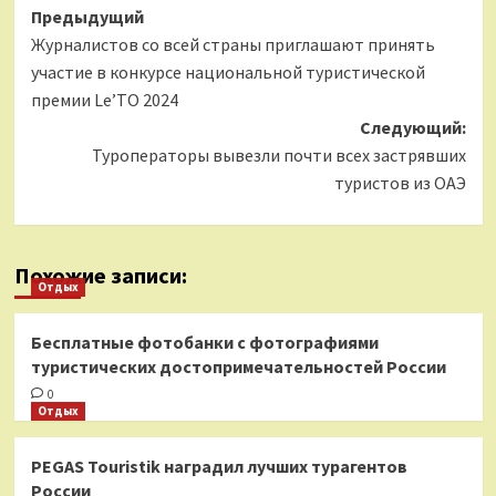
Навигация
Предыдущий
Журналистов со всей страны приглашают принять
записи
участие в конкурсе национальной туристической
премии Le’TO 2024
Следующий:
Туроператоры вывезли почти всех застрявших
туристов из ОАЭ
Похожие записи:
Отдых
Бесплатные фотобанки с фотографиями
туристических достопримечательностей России
0
Отдых
PEGAS Touristik наградил лучших турагентов
России