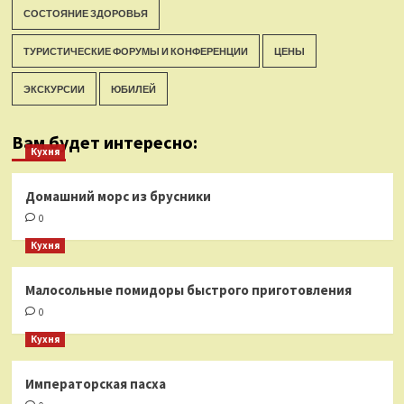
СОСТОЯНИЕ ЗДОРОВЬЯ
ТУРИСТИЧЕСКИЕ ФОРУМЫ И КОНФЕРЕНЦИИ
ЦЕНЫ
ЭКСКУРСИИ
ЮБИЛЕЙ
Вам будет интересно:
Кухня
Домашний морс из брусники
0
Кухня
Малосольные помидоры быстрого приготовления
0
Кухня
Императорская пасха