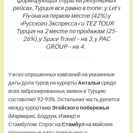
формирующих туры на регулярных
рейсах, Турция все равно в топе: у Let’s
Fly она на первом месте (42%) у
«Русского Экспресса» и TEZ TOUR
Турция на 2 месте по продажам (25-
26%), у Space Travel – на 3, у PAC
GROUP – на 4.
У всех опрошенных компаний на указанные
даты доля туров на курорты
Антальи
среди
всех забронированных заявок в Турцию
составляет 92-93%. Остальная часть делится
между курортами
Эгейского побережья
(Мармарис, Бодрум, Измир) и
Стамбулом. Спрос на
Стамбул
на майские
праздничные даты тоже вырос у