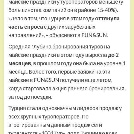
майские праздники у туроператоров меньше (у
большинства компаний он в районе 15-40%).
«Дело в том, что Турция в этом году
оттянула
часть спроса
с других зарубежных
направлений», – объясняют в FUN&SUN.
Средняя глубина бронирования туров на
майские праздники в этом году выросла
до 2
месяцев
, в прошлом году она была на уровне 1
месяца. Более того, первые заявки на эти
майские в FUN&SUN получили еще летом,
когда стартовала акция раннего бронирования,
за год до поездки.
Турция стала однозначным лидеров продаж у
всех крупных туроператоров. По
агрегированным данным продаж сети
турагентств «1001 Тур», доля Турции во всех