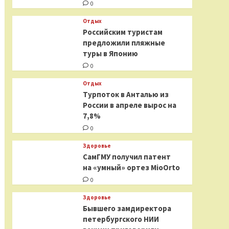
0
Отдых
Российским туристам
предложили пляжные
туры в Японию
0
Отдых
Турпоток в Анталью из
России в апреле вырос на
7,8%
0
Здоровье
СамГМУ получил патент
на «умный» ортез MioOrto
0
Здоровье
Бывшего замдиректора
петербургского НИИ