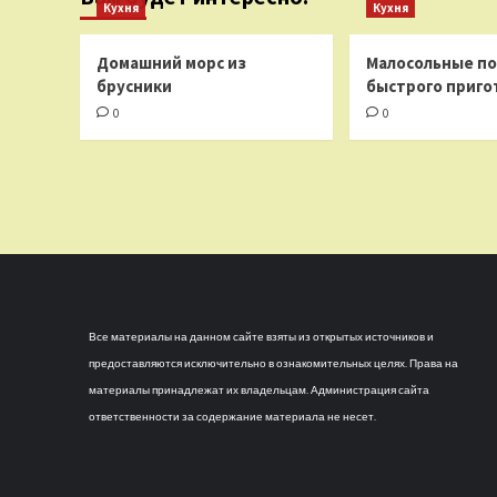
Кухня
Кухня
Домашний морс из
Малосольные п
брусники
быстрого приго
0
0
Все материалы на данном сайте взяты из открытых источников и
предоставляются исключительно в ознакомительных целях. Права на
материалы принадлежат их владельцам. Администрация сайта
ответственности за содержание материала не несет.