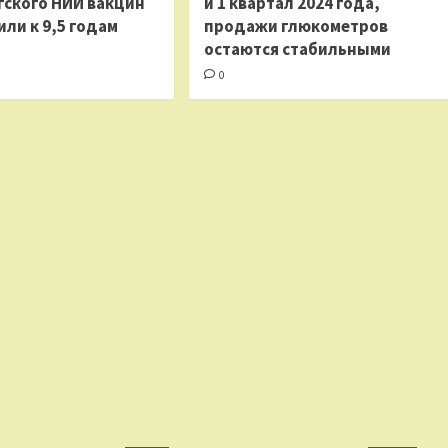
гского НИИ вакцин
и 1 квартал 2024 года,
ли к 9,5 годам
продажи глюкометров
остаются стабильными
0