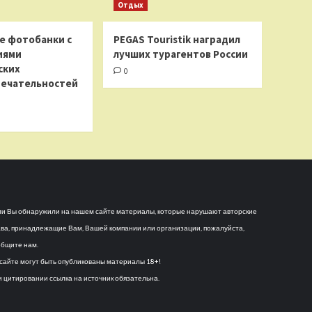
Отдых
е фотобанки с
PEGAS Touristik наградил
иями
лучших турагентов России
ских
0
ечательностей
и Вы обнаружили на нашем сайте материалы, которые нарушают авторские
ва, принадлежащие Вам, Вашей компании или организации, пожалуйста,
бщите нам.
сайте могут быть опубликованы материалы 18+!
 цитировании ссылка на источник обязательна.