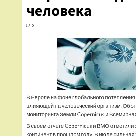
человека
0
В Европе на фоне глобального потепления
влияющей на человеческий организм. Об э
мониторинга Земли Copernicus и Всемирна
В своем отчете Copernicus и ВМО отметил
континент в прошлом году. В июле сильна