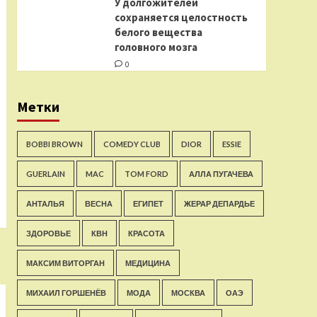
У долгожителей
сохраняется целостность
белого вещества
головного мозга
0
Метки
BOBBI BROWN
COMEDY CLUB
DIOR
ESSIE
GUERLAIN
MAC
TOM FORD
АЛЛА ПУГАЧЕВА
АНТАЛЬЯ
ВЕСНА
ЕГИПЕТ
ЖЕРАР ДЕПАРДЬЕ
ЗДОРОВЬЕ
КВН
КРАСОТА
МАКСИМ ВИТОРГАН
МЕДИЦИНА
МИХАИЛ ГОРШЕНЁВ
МОДА
МОСКВА
ОАЭ