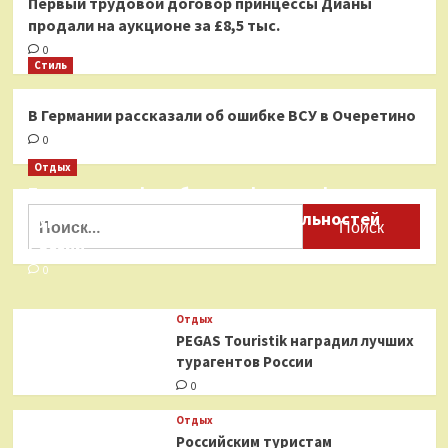
Первый трудовой договор принцессы Дианы
продали на аукционе за £8,5 тыс.
0
Стиль
В Германии рассказали об ошибке ВСУ в Очеретино
0
Отдых
Бесплатные фотобанки с фотографиями
Найти:
туристических достопримечательностей
России
0
Отдых
PEGAS Touristik наградил лучших
турагентов России
0
Отдых
Российским туристам