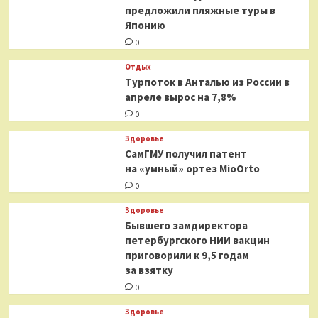
предложили пляжные туры в
Японию
0
Отдых
Турпоток в Анталью из России в
апреле вырос на 7,8%
0
Здоровье
СамГМУ получил патент
на «умный» ортез MioOrto
0
Здоровье
Бывшего замдиректора
петербургского НИИ вакцин
приговорили к 9,5 годам
за взятку
0
Здоровье