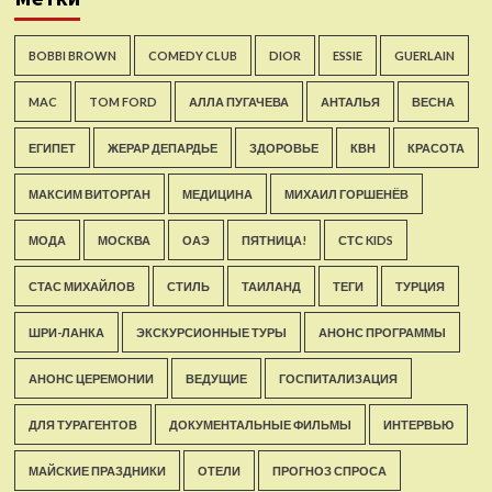
BOBBI BROWN
COMEDY CLUB
DIOR
ESSIE
GUERLAIN
MAC
TOM FORD
АЛЛА ПУГАЧЕВА
АНТАЛЬЯ
ВЕСНА
ЕГИПЕТ
ЖЕРАР ДЕПАРДЬЕ
ЗДОРОВЬЕ
КВН
КРАСОТА
МАКСИМ ВИТОРГАН
МЕДИЦИНА
МИХАИЛ ГОРШЕНЁВ
МОДА
МОСКВА
ОАЭ
ПЯТНИЦА!
СТС KIDS
СТАС МИХАЙЛОВ
СТИЛЬ
ТАИЛАНД
ТЕГИ
ТУРЦИЯ
ШРИ-ЛАНКА
ЭКСКУРСИОННЫЕ ТУРЫ
АНОНС ПРОГРАММЫ
АНОНС ЦЕРЕМОНИИ
ВЕДУЩИЕ
ГОСПИТАЛИЗАЦИЯ
ДЛЯ ТУРАГЕНТОВ
ДОКУМЕНТАЛЬНЫЕ ФИЛЬМЫ
ИНТЕРВЬЮ
МАЙСКИЕ ПРАЗДНИКИ
ОТЕЛИ
ПРОГНОЗ СПРОСА