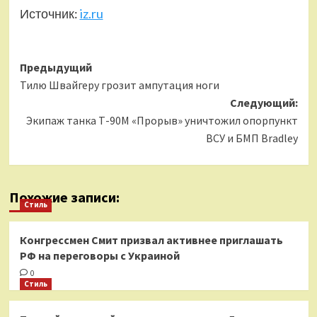
Источник:
iz.ru
Навигация
Предыдущий
Тилю Швайгеру грозит ампутация ноги
записи
Следующий:
Экипаж танка Т-90М «Прорыв» уничтожил опорпункт
ВСУ и БМП Bradley
Похожие записи:
Стиль
Конгрессмен Смит призвал активнее приглашать
РФ на переговоры с Украиной
0
Стиль