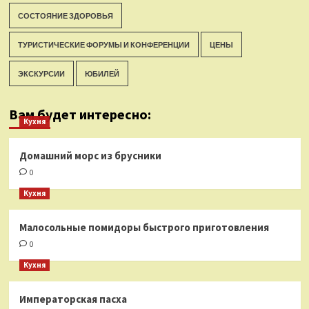
СОСТОЯНИЕ ЗДОРОВЬЯ
ТУРИСТИЧЕСКИЕ ФОРУМЫ И КОНФЕРЕНЦИИ
ЦЕНЫ
ЭКСКУРСИИ
ЮБИЛЕЙ
Вам будет интересно:
Кухня
Домашний морс из брусники
0
Кухня
Малосольные помидоры быстрого приготовления
0
Кухня
Императорская пасха