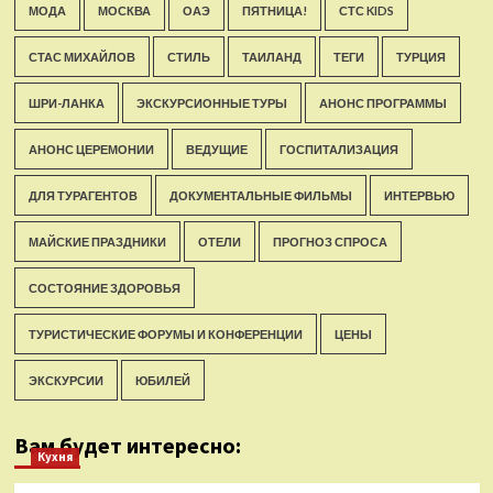
МОДА
МОСКВА
ОАЭ
ПЯТНИЦА!
СТС KIDS
СТАС МИХАЙЛОВ
СТИЛЬ
ТАИЛАНД
ТЕГИ
ТУРЦИЯ
ШРИ-ЛАНКА
ЭКСКУРСИОННЫЕ ТУРЫ
АНОНС ПРОГРАММЫ
АНОНС ЦЕРЕМОНИИ
ВЕДУЩИЕ
ГОСПИТАЛИЗАЦИЯ
ДЛЯ ТУРАГЕНТОВ
ДОКУМЕНТАЛЬНЫЕ ФИЛЬМЫ
ИНТЕРВЬЮ
МАЙСКИЕ ПРАЗДНИКИ
ОТЕЛИ
ПРОГНОЗ СПРОСА
СОСТОЯНИЕ ЗДОРОВЬЯ
ТУРИСТИЧЕСКИЕ ФОРУМЫ И КОНФЕРЕНЦИИ
ЦЕНЫ
ЭКСКУРСИИ
ЮБИЛЕЙ
Вам будет интересно:
Кухня