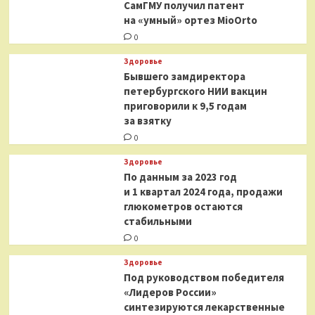
СамГМУ получил патент
на «умный» ортез MioOrto
0
Здоровье
Бывшего замдиректора
петербургского НИИ вакцин
приговорили к 9,5 годам
за взятку
0
Здоровье
По данным за 2023 год
и 1 квартал 2024 года, продажи
глюкометров остаются
стабильными
0
Здоровье
Под руководством победителя
«Лидеров России»
синтезируются лекарственные