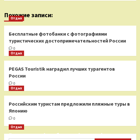
Похожие записи:
Отдых
Бесплатные фотобанки с фотографиями
туристических достопримечательностей России
0
Отдых
PEGAS Touristik наградил лучших турагентов
России
0
Отдых
Российским туристам предложили пляжные туры в
Японию
0
Отдых
Бесплатные фотобанки с фотографиями