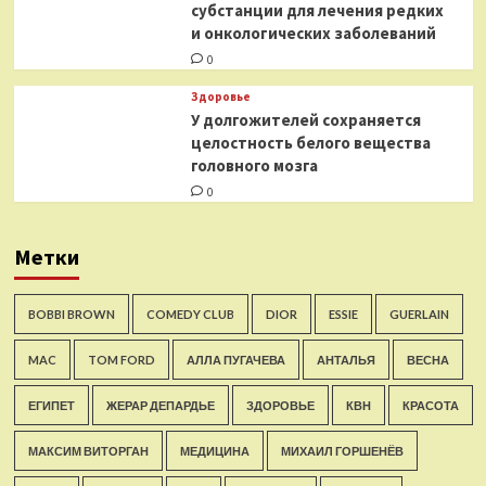
субстанции для лечения редких
и онкологических заболеваний
0
Здоровье
У долгожителей сохраняется
целостность белого вещества
головного мозга
0
Метки
BOBBI BROWN
COMEDY CLUB
DIOR
ESSIE
GUERLAIN
MAC
TOM FORD
АЛЛА ПУГАЧЕВА
АНТАЛЬЯ
ВЕСНА
ЕГИПЕТ
ЖЕРАР ДЕПАРДЬЕ
ЗДОРОВЬЕ
КВН
КРАСОТА
МАКСИМ ВИТОРГАН
МЕДИЦИНА
МИХАИЛ ГОРШЕНЁВ