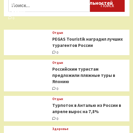
Найти:
туристических достопримечательностей
России
0
Отдых
PEGAS Touristik наградил лучших
турагентов России
0
Отдых
Российским туристам
предложили пляжные туры в
Японию
0
Отдых
Турпоток в Анталью из России в
апреле вырос на 7,8%
0
Здоровье