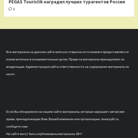
PEGAS Touristik наградил лучших турагентов России
0
Все материалы на данном сайте взяты из открытых источников и предоставляются
исключительно в ознакомительных целях. Права на материалы принадлежат их
владельцам. Администрация сайта ответственности за содержание материала не
несет.
Если Вы обнаружили на нашем сайте материалы, которые нарушают авторские
права, принадлежащие Вам, Вашей компании или организации, пожалуйста,
сообщите нам.
На сайте могут быть опубликованы материалы 18+!