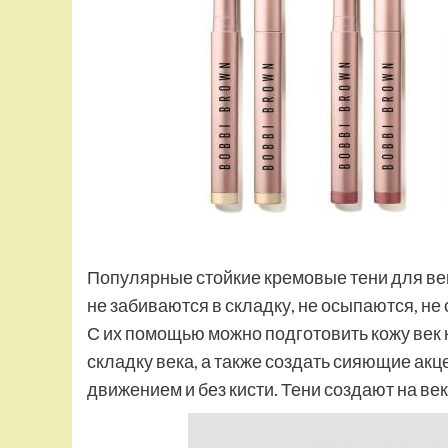
Популярные стойкие кремовые тени для ве
не забиваются в складку, не осыпаются, не 
С их помощью можно подготовить кожу век 
складку века, а также создать сияющие ак
движением и без кисти. Тени создают на в