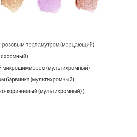
но-розовым перламутром (мерцающий)
ьтихромный)
ный микрошиммером (мультихромный)
ком барвинка (мультихромный)
во-коричневый (мультихромный) )