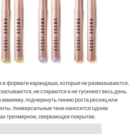
к в формате карандаша, которые не размазываются,
скатываются, не стираются и не тускнеют весь день.
к макияжу, подчеркнуть линию роста ресниц или
центы. Универсальные тени наносятся одним
еках трехмерное, сверкающее покрытие.