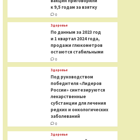
вакцин приговорили
к 9,5 годам за взятку
0
Здоровье
По данным за 2023 год
и 1 квартал 2024 года,
продажи глюкометров
остаются стабильными
0
Здоровье
Под руководством
победителя «Лидеров
России» синтезируются
лекарственные
субстанции для лечения
редких и онкологических
заболеваний
0
Здоровье