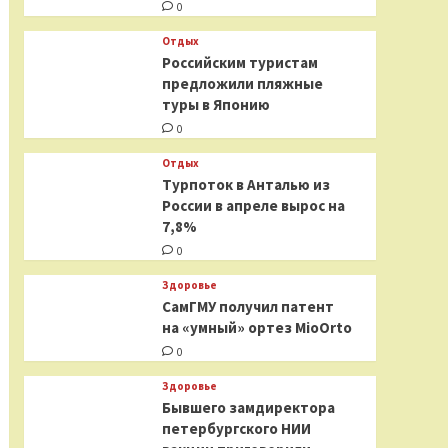
0
Отдых
Российским туристам
предложили пляжные
туры в Японию
0
Отдых
Турпоток в Анталью из
России в апреле вырос на
7,8%
0
Здоровье
СамГМУ получил патент
на «умный» ортез MioOrto
0
Здоровье
Бывшего замдиректора
петербургского НИИ