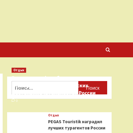
Отдых
Бесплатные фотобанки с
Найти:
фотографиями туристических
достопримечательностей России
0
Отдых
PEGAS Touristik наградил
лучших турагентов России