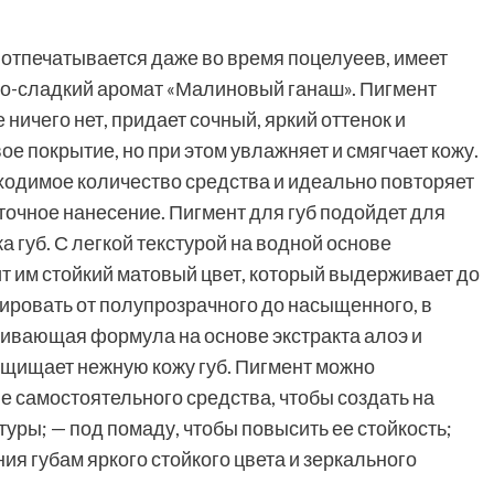
е отпечатывается даже во время поцелуеев, имеет
ло-сладкий аромат «Малиновый ганаш». Пигмент
 ничего нет, придает сочный, яркий оттенок и
ое покрытие, но при этом увлажняет и смягчает кожу.
ходимое количество средства и идеально повторяет
точное нанесение. Пигмент для губ подойдет для
а губ. С легкой текстурой на водной основе
ит им стойкий матовый цвет, который выдерживает до
лировать от полупрозрачного до насыщенного, в
живающая формула на основе экстракта алоэ и
ащищает нежную кожу губ. Пигмент можно
е самостоятельного средства, чтобы создать на
туры; — под помаду, чтобы повысить ее стойкость;
ния губам яркого стойкого цвета и зеркального