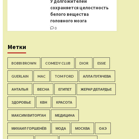
У долгожителей
сохраняется целостность
белого вещества
головного мозга
0
Метки
BOBBI BROWN
COMEDY CLUB
DIOR
ESSIE
GUERLAIN
MAC
TOM FORD
АЛЛА ПУГАЧЕВА
АНТАЛЬЯ
ВЕСНА
ЕГИПЕТ
ЖЕРАР ДЕПАРДЬЕ
ЗДОРОВЬЕ
КВН
КРАСОТА
МАКСИМ ВИТОРГАН
МЕДИЦИНА
МИХАИЛ ГОРШЕНЁВ
МОДА
МОСКВА
ОАЭ