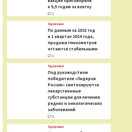
вакцин приговорили
к 9,5 годам за взятку
0
Здоровье
По данным за 2023 год
и 1 квартал 2024 года,
продажи глюкометров
остаются стабильными
0
Здоровье
Под руководством
победителя «Лидеров
России» синтезируются
лекарственные
субстанции для лечения
редких и онкологических
заболеваний
0
Здоровье