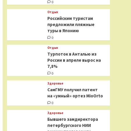
0
Отдых
Российским туристам
предложили пляжные
туры в Японию
0
Отдых
Турпоток в Анталью из
России в апреле вырос на
7,8%
0
Здоровье
СамГМУ получил патент
на «умный» ортез MioOrto
0
Здоровье
Бывшего замдиректора
петербургского НИИ