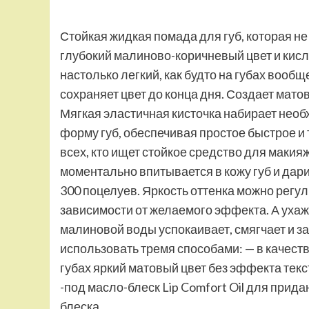
Стойкая жидкая помада для губ, которая н
глубокий малиново-коричневый цвет и кис
настолько легкий, как будто на губах вообще
сохраняет цвет до конца дня. Создает матов
Мягкая эластичная кисточка набирает необ
форму губ, обеспечивая простое быстрое и 
всех, кто ищет стойкое средство для макияж
моментально впитывается в кожу губ и дар
300 поцелуев. Яркость оттенка можно регу
зависимости от желаемого эффекта. А уха
малиновой воды успокаивает, смягчает и з
использовать тремя способами: — в качеств
губах яркий матовый цвет без эффекта текс
-под масло-блеск Lip Comfort Oil для прида
блеска.