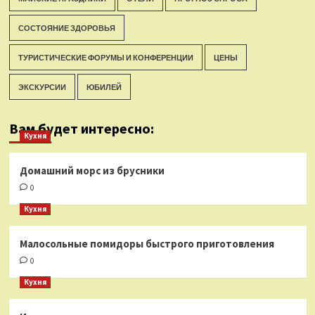
СОСТОЯНИЕ ЗДОРОВЬЯ
ТУРИСТИЧЕСКИЕ ФОРУМЫ И КОНФЕРЕНЦИИ
ЦЕНЫ
ЭКСКУРСИИ
ЮБИЛЕЙ
Вам будет интересно:
Кухня
Домашний морс из брусники
0
Кухня
Малосольные помидоры быстрого приготовления
0
Кухня