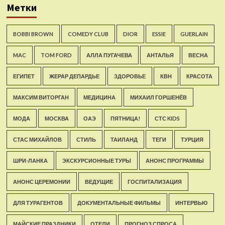
Метки
BOBBI BROWN
COMEDY CLUB
DIOR
ESSIE
GUERLAIN
MAC
TOM FORD
АЛЛА ПУГАЧЕВА
АНТАЛЬЯ
ВЕСНА
ЕГИПЕТ
ЖЕРАР ДЕПАРДЬЕ
ЗДОРОВЬЕ
КВН
КРАСОТА
МАКСИМ ВИТОРГАН
МЕДИЦИНА
МИХАИЛ ГОРШЕНЁВ
МОДА
МОСКВА
ОАЭ
ПЯТНИЦА!
СТС KIDS
СТАС МИХАЙЛОВ
СТИЛЬ
ТАИЛАНД
ТЕГИ
ТУРЦИЯ
ШРИ-ЛАНКА
ЭКСКУРСИОННЫЕ ТУРЫ
АНОНС ПРОГРАММЫ
АНОНС ЦЕРЕМОНИИ
ВЕДУЩИЕ
ГОСПИТАЛИЗАЦИЯ
ДЛЯ ТУРАГЕНТОВ
ДОКУМЕНТАЛЬНЫЕ ФИЛЬМЫ
ИНТЕРВЬЮ
МАЙСКИЕ ПРАЗДНИКИ
ОТЕЛИ
ПРОГНОЗ СПРОСА