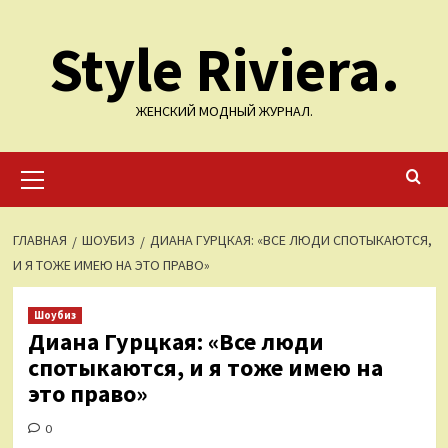
Перейти
Style Riviera.
к
содержимому
ЖЕНСКИЙ МОДНЫЙ ЖУРНАЛ.
Основное
меню
ГЛАВНАЯ
ШОУБИЗ
ДИАНА ГУРЦКАЯ: «ВСЕ ЛЮДИ СПОТЫКАЮТСЯ,
И Я ТОЖЕ ИМЕЮ НА ЭТО ПРАВО»
Шоубиз
Диана Гурцкая: «Все люди
спотыкаются, и я тоже имею на
это право»
0