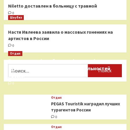
Niletto доставлен в больницу с травмой
0
Шоубиз
Настя Ивлеева заявила о массовых гонениях на
артистов в России
0
Отдых
Бесплатные фотобанки с фотографиями
Найти:
туристических достопримечательностей
России
0
Отдых
PEGAS Touristik наградил лучших
турагентов России
0
Отдых