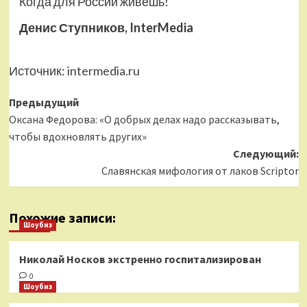
Когда для России живешь!
Денис Ступников, InterMedia
Источник:
intermedia.ru
Навигация
Предыдущий
Оксана Федорова: «О добрых делах надо рассказывать,
записи
чтобы вдохновлять других»
Следующий:
Славянская мифология от лаков Scriptor
Похожие записи:
Шоубиз
Николай Носков экстренно госпитализирован
0
Шоубиз