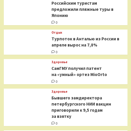
Российским туристам
предложили пляжные туры в
Японию
0
Отдых
Турпоток в Анталью из России в
апреле вырос на 7,8%
0
Здоровье
СамГМУ получил патент
на «умный» ортез MioOrto
0
Здоровье
Бывшего замдиректора
петербургского НИИ вакцин
приговорили к 9,5 годам
за взятку
0