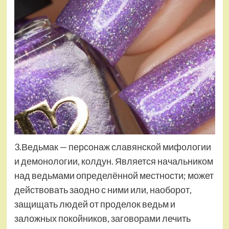
3.Ведьмак — персонаж славянской мифологии
и демонологии, колдун. Является начальником
над ведьмами определённой местности; может
действовать заодно с ними или, наоборот,
защищать людей от проделок ведьм и
заложных покойников, заговорами лечить