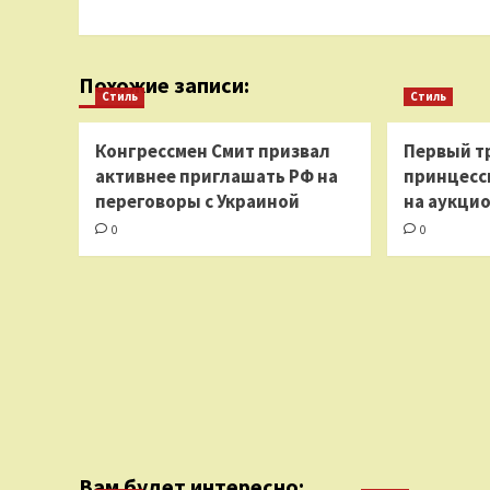
Похожие записи:
Стиль
Стиль
Конгрессмен Смит призвал
Первый т
активнее приглашать РФ на
принцесс
переговоры с Украиной
на аукцио
0
0
Вам будет интересно: