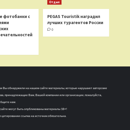
Отдых
е фотобанки с
PEGAS Touristik наградил
иями
лучших турагентов России
ских
0
ечательностей
и Вы обнаружили на нашем сайте материалы, которые нарушают авторские
ва, принадлежащие Вам, Вашей компании или организации, пожалуйста,
бщите нам.
сайте могут быть опубликованы материалы 18+!
 цитировании ссылка на источник обязательна.