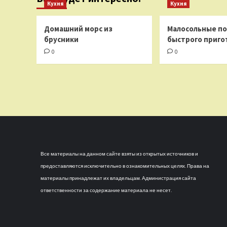
Кухня
Кухня
Домашний морс из
Малосольные п
брусники
быстрого приго
0
0
Все материалы на данном сайте взяты из открытых источников и
предоставляются исключительно в ознакомительных целях. Права на
материалы принадлежат их владельцам. Администрация сайта
ответственности за содержание материала не несет.