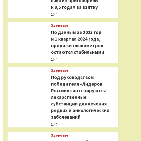
вакцин приговорили
к 9,5 годам за взятку
0
Здоровье
По данным за 2023 год
и 1 квартал 2024 года,
продажи глюкометров
остаются стабильными
0
Здоровье
Под руководством
победителя «Лидеров
России» синтезируются
лекарственные
субстанции для лечения
редких и онкологических
заболеваний
0
Здоровье