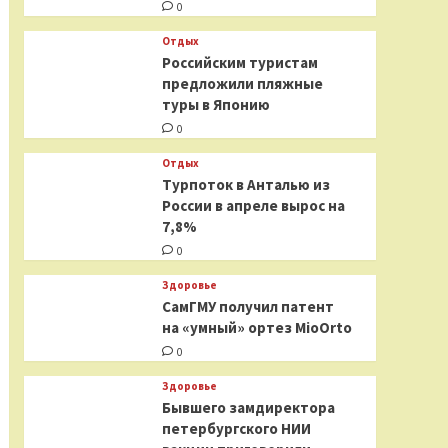
0
Отдых
Российским туристам
предложили пляжные
туры в Японию
0
Отдых
Турпоток в Анталью из
России в апреле вырос на
7,8%
0
Здоровье
СамГМУ получил патент
на «умный» ортез MioOrto
0
Здоровье
Бывшего замдиректора
петербургского НИИ