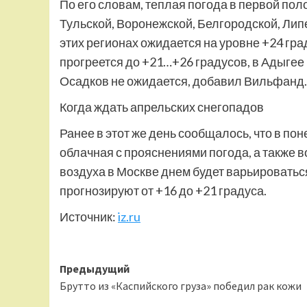
По его словам, теплая погода в первой пол
Тульской, Воронежской, Белгородской, Лип
этих регионах ожидается на уровне +24 гра
прогреется до +21…+26 градусов, в Адыгее 
Осадков не ожидается, добавил Вильфанд.
Когда ждать апрельских снегопадов
Ранее в этот же день сообщалось, что в по
облачная с прояснениями погода, а также
воздуха в Москве днем будет варьироваться
прогнозируют от +16 до +21 градуса.
Источник:
iz.ru
Навигация
Предыдущий
Брутто из «Каспийского груза» победил рак кожи
записи