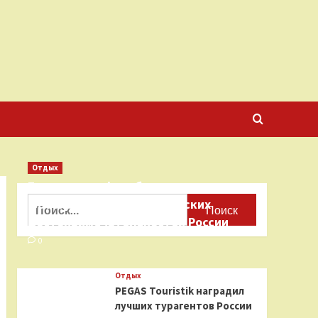
Отдых
Бесплатные фотобанки с
Найти:
фотографиями туристических
достопримечательностей России
0
Отдых
PEGAS Touristik наградил
лучших турагентов России