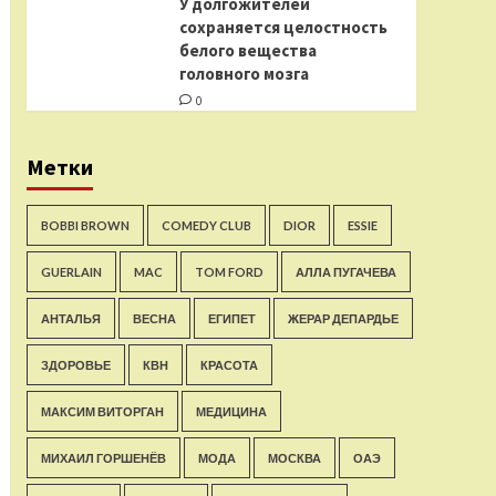
У долгожителей
сохраняется целостность
белого вещества
головного мозга
0
Метки
BOBBI BROWN
COMEDY CLUB
DIOR
ESSIE
GUERLAIN
MAC
TOM FORD
АЛЛА ПУГАЧЕВА
АНТАЛЬЯ
ВЕСНА
ЕГИПЕТ
ЖЕРАР ДЕПАРДЬЕ
ЗДОРОВЬЕ
КВН
КРАСОТА
МАКСИМ ВИТОРГАН
МЕДИЦИНА
МИХАИЛ ГОРШЕНЁВ
МОДА
МОСКВА
ОАЭ