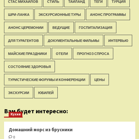
СТАС МИХАЙЛОВ
СТИЛЬ
ТАИЛАНД
ТЕГИ
ТУРЦИЯ
ШРИ-ЛАНКА
ЭКСКУРСИОННЫЕ ТУРЫ
АНОНС ПРОГРАММЫ
АНОНС ЦЕРЕМОНИИ
ВЕДУЩИЕ
ГОСПИТАЛИЗАЦИЯ
ДЛЯ ТУРАГЕНТОВ
ДОКУМЕНТАЛЬНЫЕ ФИЛЬМЫ
ИНТЕРВЬЮ
МАЙСКИЕ ПРАЗДНИКИ
ОТЕЛИ
ПРОГНОЗ СПРОСА
СОСТОЯНИЕ ЗДОРОВЬЯ
ТУРИСТИЧЕСКИЕ ФОРУМЫ И КОНФЕРЕНЦИИ
ЦЕНЫ
ЭКСКУРСИИ
ЮБИЛЕЙ
Вам будет интересно:
Кухня
Домашний морс из брусники
0