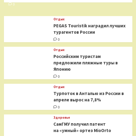
0
Отдых
PEGAS Touristik наградил лучших
турагентов России
0
Отдых
Российским туристам
предложили пляжные туры в
Японию
0
Отдых
Турпоток в Анталью из России в
апреле вырос на 7,8%
0
Здоровье
СамГМУ получил патент
на «умный» ортез MioOrto