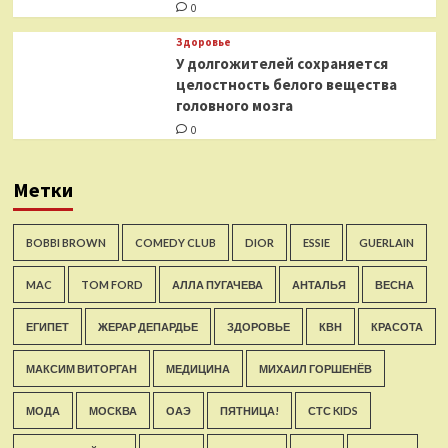
0
Здоровье
У долгожителей сохраняется
целостность белого вещества
головного мозга
0
Метки
BOBBI BROWN
COMEDY CLUB
DIOR
ESSIE
GUERLAIN
MAC
TOM FORD
АЛЛА ПУГАЧЕВА
АНТАЛЬЯ
ВЕСНА
ЕГИПЕТ
ЖЕРАР ДЕПАРДЬЕ
ЗДОРОВЬЕ
КВН
КРАСОТА
МАКСИМ ВИТОРГАН
МЕДИЦИНА
МИХАИЛ ГОРШЕНЁВ
МОДА
МОСКВА
ОАЭ
ПЯТНИЦА!
СТС KIDS