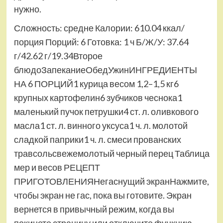
нужно.
Сложность: средне Калории: 610.04 ккал/
порция Порций: 6 Готовка: 1 ч Б/Ж/У: 37.64
г/42.62 г/19.34Второе
блюдоЗапеканиеОбедУжинИНГРЕДИЕНТЫ
НА 6 ПОРЦИЙ1 курица весом 1,2–1,5 кг6
крупных картофелин6 зубчиков чеснока1
маленький пучок петрушки4 ст. л. оливкового
масла1 ст. л. винного уксуса1 ч. л. молотой
сладкой паприки1 ч. л. смеси прованских
травсольсвежемолотый черный перец Таблица
мер и весов РЕЦЕПТ
ПРИГОТОВЛЕНИЯНегаснущий экранНажмите,
чтобы экран не гас, пока вы готовите. Экран
вернется в привычный режим, когда вы
покинете страницу или отключите функцию