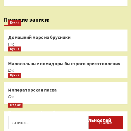
Похожие записи:
Кухня
Домашний морс из брусники
0
Кухня
Малосольные помидоры быстрого приготовления
0
Кухня
Императорская пасха
0
Отдых
Бесплатные фотобанки с фотографиями
Найти:
туристических достопримечательностей
России