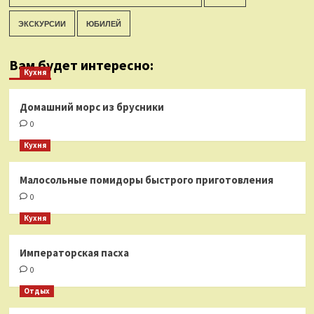
ЭКСКУРСИИ
ЮБИЛЕЙ
Вам будет интересно:
Кухня
Домашний морс из брусники
0
Кухня
Малосольные помидоры быстрого приготовления
0
Кухня
Императорская пасха
0
Отдых