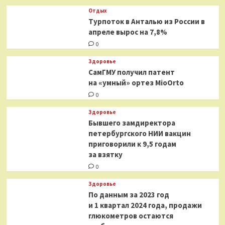
Отдых
Турпоток в Анталью из России в
апреле вырос на 7,8%
0
Здоровье
СамГМУ получил патент
на «умный» ортез MioOrto
0
Здоровье
Бывшего замдиректора
петербургского НИИ вакцин
приговорили к 9,5 годам
за взятку
0
Здоровье
По данным за 2023 год
и 1 квартал 2024 года, продажи
глюкометров остаются