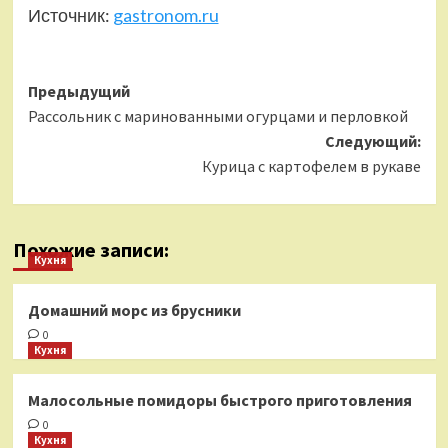
Источник:
gastronom.ru
Навигация
Предыдущий
Рассольник с маринованными огурцами и перловкой
записи
Следующий:
Курица с картофелем в рукаве
Похожие записи:
Кухня
Домашний морс из брусники
0
Кухня
Малосольные помидоры быстрого приготовления
0
Кухня