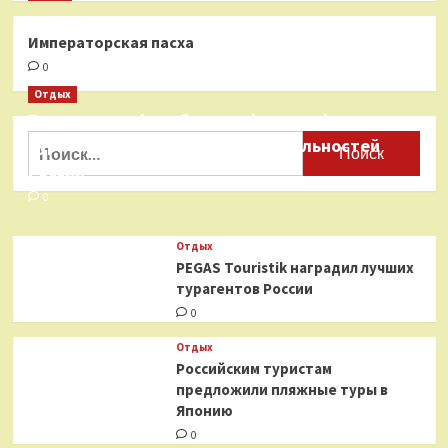
Императорская пасха
0
Отдых
Бесплатные фотобанки с фотографиями
Найти:
туристических достопримечательностей
России
0
Отдых
PEGAS Touristik наградил лучших
турагентов России
0
Отдых
Российским туристам
предложили пляжные туры в
Японию
0