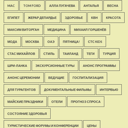
MAC
TOM FORD
АЛЛА ПУГАЧЕВА
АНТАЛЬЯ
ВЕСНА
ЕГИПЕТ
ЖЕРАР ДЕПАРДЬЕ
ЗДОРОВЬЕ
КВН
КРАСОТА
МАКСИМ ВИТОРГАН
МЕДИЦИНА
МИХАИЛ ГОРШЕНЁВ
МОДА
МОСКВА
ОАЭ
ПЯТНИЦА!
СТС KIDS
СТАС МИХАЙЛОВ
СТИЛЬ
ТАИЛАНД
ТЕГИ
ТУРЦИЯ
ШРИ-ЛАНКА
ЭКСКУРСИОННЫЕ ТУРЫ
АНОНС ПРОГРАММЫ
АНОНС ЦЕРЕМОНИИ
ВЕДУЩИЕ
ГОСПИТАЛИЗАЦИЯ
ДЛЯ ТУРАГЕНТОВ
ДОКУМЕНТАЛЬНЫЕ ФИЛЬМЫ
ИНТЕРВЬЮ
МАЙСКИЕ ПРАЗДНИКИ
ОТЕЛИ
ПРОГНОЗ СПРОСА
СОСТОЯНИЕ ЗДОРОВЬЯ
ТУРИСТИЧЕСКИЕ ФОРУМЫ И КОНФЕРЕНЦИИ
ЦЕНЫ