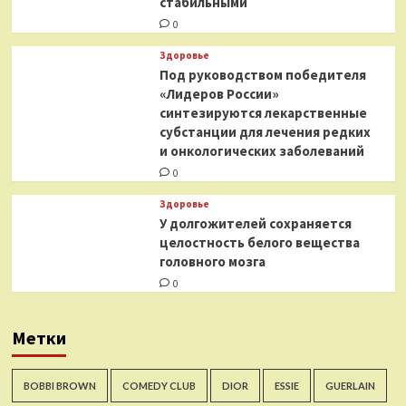
стабильными
0
Здоровье
Под руководством победителя
«Лидеров России»
синтезируются лекарственные
субстанции для лечения редких
и онкологических заболеваний
0
Здоровье
У долгожителей сохраняется
целостность белого вещества
головного мозга
0
Метки
BOBBI BROWN
COMEDY CLUB
DIOR
ESSIE
GUERLAIN