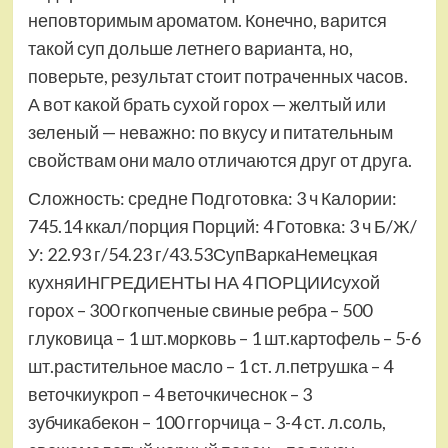
неповторимым ароматом. Конечно, варится
такой суп дольше летнего варианта, но,
поверьте, результат стоит потраченных часов.
А вот какой брать сухой горох — желтый или
зеленый — неважно: по вкусу и питательным
свойствам они мало отличаются друг от друга.
Сложность: средне Подготовка: 3 ч Калории:
745.14 ккал/порция Порций: 4 Готовка: 3 ч Б/Ж/
У: 22.93 г/54.23 г/43.53СупВаркаНемецкая
кухняИНГРЕДИЕНТЫ НА 4 ПОРЦИИсухой
горох – 300 гкопченые свиные ребра – 500
глуковица – 1 шт.морковь – 1 шт.картофель – 5-6
шт.растительное масло – 1 ст. л.петрушка – 4
веточкиукроп – 4 веточкичеснок – 3
зубчикабекон – 100 ггорчица – 3-4 ст. л.соль,