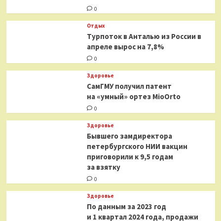
0
Отдых
Турпоток в Анталью из России в
апреле вырос на 7,8%
0
Здоровье
СамГМУ получил патент
на «умный» ортез MioOrto
0
Здоровье
Бывшего замдиректора
петербургского НИИ вакцин
приговорили к 9,5 годам
за взятку
0
Здоровье
По данным за 2023 год
и 1 квартал 2024 года, продажи