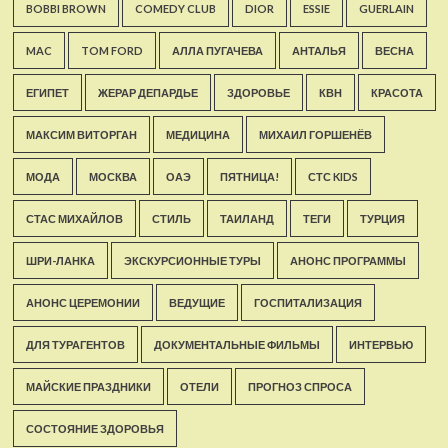
BOBBI BROWN
COMEDY CLUB
DIOR
ESSIE
GUERLAIN
MAC
TOM FORD
АЛЛА ПУГАЧЕВА
АНТАЛЬЯ
ВЕСНА
ЕГИПЕТ
ЖЕРАР ДЕПАРДЬЕ
ЗДОРОВЬЕ
КВН
КРАСОТА
МАКСИМ ВИТОРГАН
МЕДИЦИНА
МИХАИЛ ГОРШЕНЁВ
МОДА
МОСКВА
ОАЭ
ПЯТНИЦА!
СТС KIDS
СТАС МИХАЙЛОВ
СТИЛЬ
ТАИЛАНД
ТЕГИ
ТУРЦИЯ
ШРИ-ЛАНКА
ЭКСКУРСИОННЫЕ ТУРЫ
АНОНС ПРОГРАММЫ
АНОНС ЦЕРЕМОНИИ
ВЕДУЩИЕ
ГОСПИТАЛИЗАЦИЯ
ДЛЯ ТУРАГЕНТОВ
ДОКУМЕНТАЛЬНЫЕ ФИЛЬМЫ
ИНТЕРВЬЮ
МАЙСКИЕ ПРАЗДНИКИ
ОТЕЛИ
ПРОГНОЗ СПРОСА
СОСТОЯНИЕ ЗДОРОВЬЯ