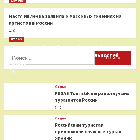
Шоубиз
Настя Ивлеева заявила о массовых гонениях на
артистов в России
0
Отдых
Бесплатные фотобанки с фотографиями
Найти:
туристических достопримечательностей
России
0
Отдых
PEGAS Touristik наградил лучших
турагентов России
0
Отдых
Российским туристам
предложили пляжные туры в
Японию