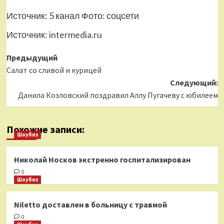
Источник: 5 канал
Фото: соцсети
Источник:
intermedia.ru
Навигация
Предыдущий
Салат со сливой и курицей
записи
Следующий:
Данила Козловский поздравил Аллу Пугачеву с юбилеем
Похожие записи:
Шоубиз
Николай Носков экстренно госпитализирован
0
Шоубиз
Niletto доставлен в больницу с травмой
0