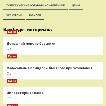
ТУРИСТИЧЕСКИЕ ФОРУМЫ И КОНФЕРЕНЦИИ
ЦЕНЫ
ЭКСКУРСИИ
ЮБИЛЕЙ
Вам будет интересно:
Кухня
Домашний морс из брусники
0
Кухня
Малосольные помидоры быстрого приготовления
0
Кухня
Императорская пасха
0
Отдых