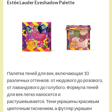
Estée Lauder
Eyeshadow Palette
Палетка теней для век, включающая 10
различных оттенков: от нюдового до розового,
от лавандового до голубого. Формула теней
для век легко наносится и
растушевывается. Тени украшены красивым
цветочным тиснением, а футляр украшен