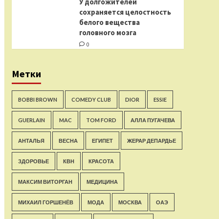
У долгожителей
сохраняется целостность
белого вещества
головного мозга
0
Метки
BOBBI BROWN
COMEDY CLUB
DIOR
ESSIE
GUERLAIN
MAC
TOM FORD
АЛЛА ПУГАЧЕВА
АНТАЛЬЯ
ВЕСНА
ЕГИПЕТ
ЖЕРАР ДЕПАРДЬЕ
ЗДОРОВЬЕ
КВН
КРАСОТА
МАКСИМ ВИТОРГАН
МЕДИЦИНА
МИХАИЛ ГОРШЕНЁВ
МОДА
МОСКВА
ОАЭ