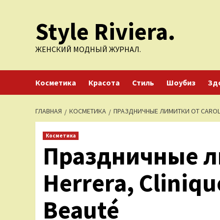
Перейти
Style Riviera.
к
содержимому
ЖЕНСКИЙ МОДНЫЙ ЖУРНАЛ.
Косметика
Красота
Стиль
Шоубиз
Зд
ГЛАВНАЯ
КОСМЕТИКА
ПРАЗДНИЧНЫЕ ЛИМИТКИ ОТ CAROLINA
Косметика
Праздничные ли
Herrera, Cliniqu
Beauté