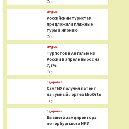
0
Отдых
Российским туристам
предложили пляжные
туры в Японию
0
Отдых
Турпоток в Анталью из
России в апреле вырос на
7,8%
0
Здоровье
СамГМУ получил патент
на «умный» ортез MioOrto
0
Здоровье
Бывшего замдиректора
петербургского НИИ