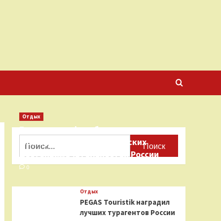
Отдых
Бесплатные фотобанки с
Найти:
фотографиями туристических
достопримечательностей России
0
Отдых
PEGAS Touristik наградил
лучших турагентов России