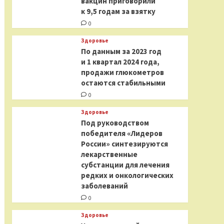
вакцин приговорили
к 9,5 годам за взятку
0
Здоровье
По данным за 2023 год
и 1 квартал 2024 года,
продажи глюкометров
остаются стабильными
0
Здоровье
Под руководством
победителя «Лидеров
России» синтезируются
лекарственные
субстанции для лечения
редких и онкологических
заболеваний
0
Здоровье