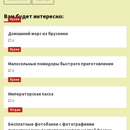
Вам будет интересно:
Кухня
Домашний морс из брусники
0
Кухня
Малосольные помидоры быстрого приготовления
0
Кухня
Императорская пасха
0
Отдых
Бесплатные фотобанки с фотографиями