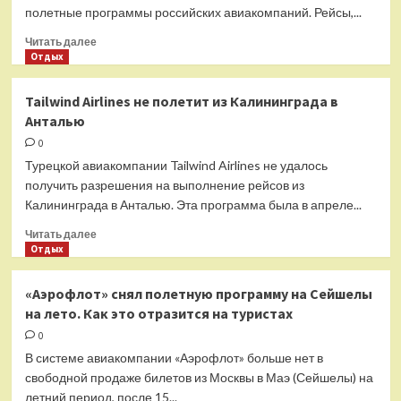
полетные программы российских авиакомпаний. Рейсы,...
Прочитать
Читать далее
больше
Отдых
о
Новые
Tailwind Airlines не полетит из Калининграда в
санкции
Анталью
США
пока
0
не
Турецкой авиакомпании Tailwind Airlines не удалось
повлияли
получить разрешения на выполнение рейсов из
на
Калининграда в Анталью. Эта программа была в апреле...
полеты
за
Прочитать
Читать далее
рубеж
больше
Отдых
«Победы»
о
и
Tailwind
«Аэрофлот» снял полетную программу на Сейшелы
других
Airlines
на лето. Как это отразится на туристах
российских
не
авиакомпаний
полетит
0
из
В системе авиакомпании «Аэрофлот» больше нет в
Калининграда
свободной продаже билетов из Москвы в Маэ (Сейшелы) на
в
летний период, после 15...