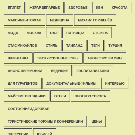
ЕГИПЕТ
ЖЕРАР ДЕПАРДЬЕ
ЗДОРОВЬЕ
КВН
КРАСОТА
МАКСИМ ВИТОРГАН
МЕДИЦИНА
МИХАИЛ ГОРШЕНЁВ
МОДА
МОСКВА
ОАЭ
ПЯТНИЦА!
СТС KIDS
СТАС МИХАЙЛОВ
СТИЛЬ
ТАИЛАНД
ТЕГИ
ТУРЦИЯ
ШРИ-ЛАНКА
ЭКСКУРСИОННЫЕ ТУРЫ
АНОНС ПРОГРАММЫ
АНОНС ЦЕРЕМОНИИ
ВЕДУЩИЕ
ГОСПИТАЛИЗАЦИЯ
ДЛЯ ТУРАГЕНТОВ
ДОКУМЕНТАЛЬНЫЕ ФИЛЬМЫ
ИНТЕРВЬЮ
МАЙСКИЕ ПРАЗДНИКИ
ОТЕЛИ
ПРОГНОЗ СПРОСА
СОСТОЯНИЕ ЗДОРОВЬЯ
ТУРИСТИЧЕСКИЕ ФОРУМЫ И КОНФЕРЕНЦИИ
ЦЕНЫ
ЭКСКУРСИИ
ЮБИЛЕЙ