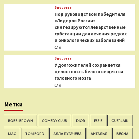
Здоровье
Под руководством победителя
«Лидеров России»
синтезируются лекарственные
субстанции для лечения редких
и онкологических заболеваний
0
Здоровье
У долгожителей сохраняется
целостность белого вещества
головного мозга
0
Метки
BOBBI BROWN
COMEDY CLUB
DIOR
ESSIE
GUERLAIN
MAC
TOM FORD
АЛЛА ПУГАЧЕВА
АНТАЛЬЯ
ВЕСНА