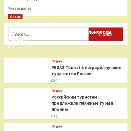
Анталью
Прочитать
Читать далее
больше
Отдых
о
Бесплатные фотобанки с фотографиями
«Аэрофлот»
снял
Найти:
туристических достопримечательностей
полетную
России
программу
на
0
Сейшелы
на
Отдых
лето.
PEGAS Touristik наградил лучших
Как
турагентов России
это
отразится
0
на
туристах
Отдых
Российским туристам
предложили пляжные туры в
Японию
0
Отдых