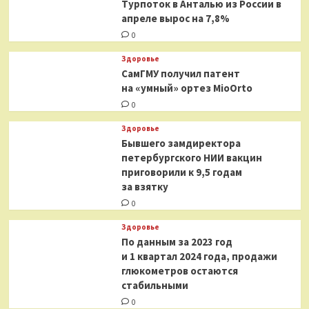
Турпоток в Анталью из России в
апреле вырос на 7,8%
0
Здоровье
СамГМУ получил патент
на «умный» ортез MioOrto
0
Здоровье
Бывшего замдиректора
петербургского НИИ вакцин
приговорили к 9,5 годам
за взятку
0
Здоровье
По данным за 2023 год
и 1 квартал 2024 года, продажи
глюкометров остаются
стабильными
0